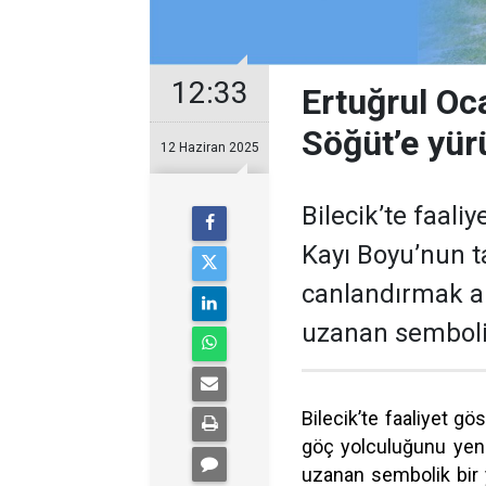
12:33
Ertuğrul Oc
Söğüt’e yür
12 Haziran 2025
Bilecik’te faali
Kayı Boyu’nun t
canlandırmak a
uzanan sembolik
Bilecik’te faaliyet gö
göç yolculuğunu yen
uzanan sembolik bir y