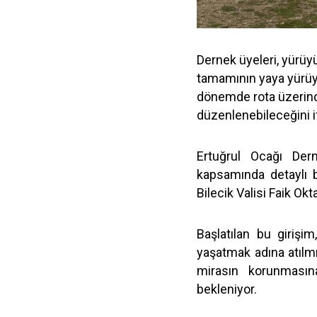
Dernek üyeleri, yürüy
tamamının yaya yürüyü
dönemde rota üzerinde
düzenlenebileceğini if
Ertuğrul Ocağı Derne
kapsamında detaylı b
Bilecik Valisi Faik Ok
Başlatılan bu girişi
yaşatmak adına atılmı
mirasın korunmasın
bekleniyor.