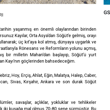
GS
RI
 tarihin yaşanmış en önemli olaylarından birinden
sunuz Kayılar, Orta Asya’dan Söğüt’e gelmiş, orayı
ullanarak; üç kıt’aya kol atmış, dünyaya uygarlık ve
raatlarıyla Rönesans ve Reformların yolunu açmış,
ş bir milletin Mahan’dan başlayıp, Söğüt’ü yurt
lan Kayı’nın göçlerinden bahsedeceğim.
briz, Hoy, Erçiş, Ahlat, Eğin, Malatya, Halep, Caber,
incan, Sivas, Kırşahir, Ankara ve son durak Söğüt
ümler, savaşlar, açlıklar, yokluklar ve tehlikeler
uk iki kuşağa mal olmuş 70-80 sene sürmüştür. Bu