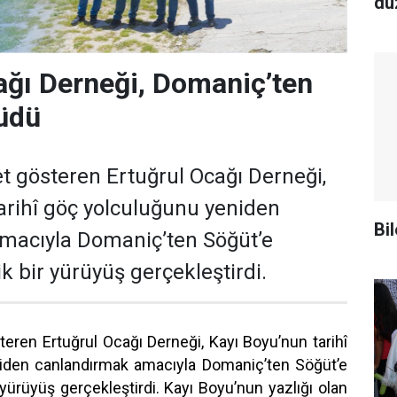
dü
ağı Derneği, Domaniç’ten
üdü
yet gösteren Ertuğrul Ocağı Derneği,
arihî göç yolculuğunu yeniden
Bil
macıyla Domaniç’ten Söğüt’e
 bir yürüyüş gerçekleştirdi.
steren Ertuğrul Ocağı Derneği, Kayı Boyu’nun tarihî
iden canlandırmak amacıyla Domaniç’ten Söğüt’e
ürüyüş gerçekleştirdi. Kayı Boyu’nun yazlığı olan