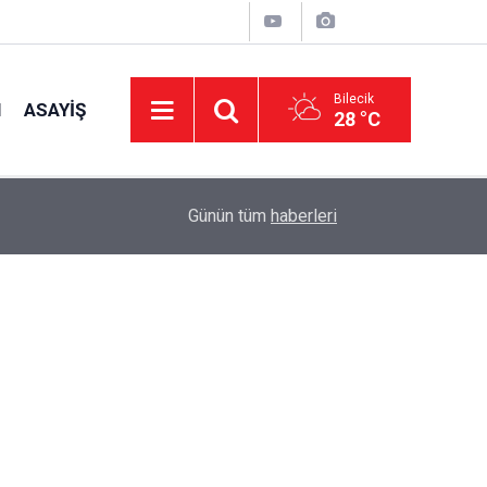
Bilecik
I
ASAYIŞ
28 °C
11:30
530 Yıllık Gelenek Söğüt’te Yaşatıldı
Günün tüm
haberleri