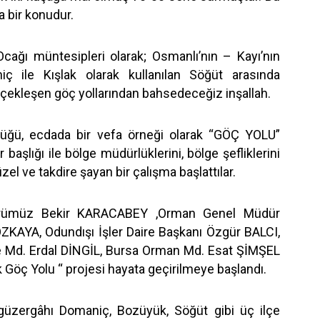
a bir konudur.
Ocağı müntesipleri olarak; Osmanlı’nın – Kayı’nın
iç ile Kışlak olarak kullanılan Söğüt arasında
çekleşen göç yollarından bahsedeceğiz inşallah.
ğü, ecdada bir vefa örneği olarak “GÖÇ YOLU”
başlığı ile bölge müdürlüklerini, bölge şefliklerini
el ve takdire şayan bir çalışma başlattılar.
rümüz Bekir KARACABEY ,Orman Genel Müdür
ZKAYA, Odundışı İşler Daire Başkanı Özgür BALCI,
 Md. Erdal DİNGİL, Bursa Orman Md. Esat ŞİMŞEL
k Göç Yolu “ projesi hayata geçirilmeye başlandı.
 güzergâhı Domaniç, Bozüyük, Söğüt gibi üç ilçe