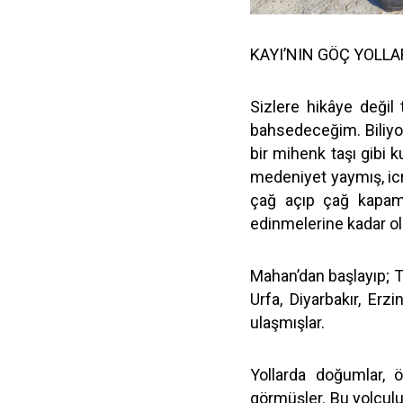
KAYI’NIN GÖÇ YOLLA
Sizlere hikâye değil
bahsedeceğim. Biliyor
bir mihenk taşı gibi k
medeniyet yaymış, ic
çağ açıp çağ kapamı
edinmelerine kadar o
Mahan’dan başlayıp; Te
Urfa, Diyarbakır, Erz
ulaşmışlar.
Yollarda doğumlar, öl
görmüşler. Bu yolcul