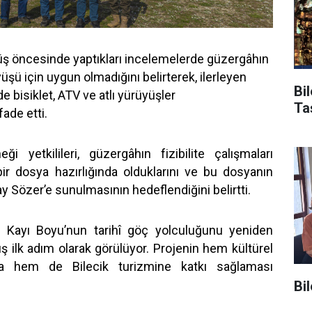
üş öncesinde yaptıkları incelemelerde güzergâhın
şü için uygun olmadığını belirterek, ilerleyen
Bi
 bisiklet, ATV ve atlı yürüyüşler
Ta
ade etti.
ği yetkilileri, güzergâhın fizibilite çalışmaları
ir dosya hazırlığında olduklarını ve bu dosyanın
tay Sözer’e sunulmasının hedeflendiğini belirtti.
m, Kayı Boyu’nun tarihî göç yolculuğunu yeniden
ş ilk adım olarak görülüyor. Projenin hem kültürel
a hem de Bilecik turizmine katkı sağlaması
Bi