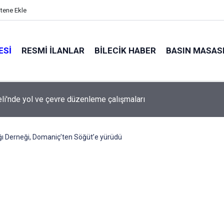
itene Ekle
ESI
RESMI İLANLAR
BILECIK HABER
BASIN MASAS
 boş geçti!
ğı Derneği, Domaniç’ten Söğüt’e yürüdü