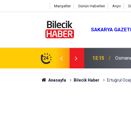
Manşetler
Günün Haberleri
Arşiv
S
SAKARYA GAZET
nleme çalışmaları
24
12:00
Bilecik
Anasayfa
Bilecik Haber
Ertuğrul Oca