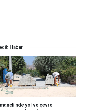
lecik Haber
maneli'nde yol ve çevre