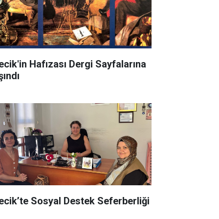
lecik'in Hafızası Dergi Sayfalarına
şındı
lecik’te Sosyal Destek Seferberliği