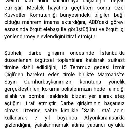
"Selim" kod adını kullanmaya başladığını beyan
etmiştir. Meslek hayatına geçtikten sonra Özel
Kuvvetler Komutanlığı bünyesindeki bilgileri bağlı
olduğu mahrem imama aktardığını, ABD’deki görevi
esnasında örgüt elebaşı ile görüştüğünü ve örgüt içi
yönlendirmeyle evlendiğini itiraf etmiştir.
Şüpheli; darbe girişimi öncesinde İstanbul’da
düzenlenen örgütsel toplantılara katılarak suikast
timine dahil edildiğini, 15 Temmuz gecesi İzmir
Çiğli’den hareket eden timle birlikte Marmaris’te
Sayın Cumhurbaşkanımızın konutuna yönelik
gerçekleştirilen, koruma polislerimizin hedef alındığı
silahlı ve bombalı saldırıda bizzat yer alarak ateş
açtığını itiraf etmiştir. Darbe girişiminin başarısız
olması üzerine sahte kimlikle "Salih Usta" adını
kullanarak 7 yıl boyunca Afyonkarahisar’da
gizlendiğini, yakalanmamak adına yabancı uyruklu