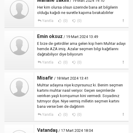
Mahalle sakini
/ 19 Mart 2024 19:10
Her kim olursa olsun üzerinde bana ait bilgilerin
olduğu kağıdı ne suretle kapıma bırakabilirler
Yanıtla
(0)
(0)
Emin oksuz
/ 19 Mart 2024 13:49
E bize de getirdiler ama gelen kişi hem Muhtar adayı
hemde AZA imiş. Azalar seçmen bilgi kağıtlarını
dağıtabiliyor diye biliyorum
Yanıtla
(0)
(0)
Misafir
/ 18 Mart 2024 13:41
Muhtar adayına niye kızıyırsunuz ki. Benim seçmen
kartımı muhtar nasıl veriyor. Geçen seçimlerde
verirken yaşlı komşumun kini vermedi. Soyadınız
tutmıyor diye. Niye vermiş milletin seçmen kartını
bana verse ben de dağıtırım
Yanıtla
(0)
(0)
Vatandaş
/ 17 Mart 2024 18:04