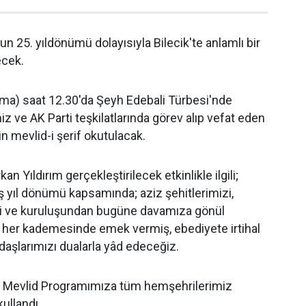
un 25. yıldönümü dolayısıyla Bilecik'te anlamlı bir
ecek.
a) saat 12.30'da Şeyh Edebali Türbesi'nde
miz ve AK Parti teşkilatlarında görev alıp vefat eden
in mevlid-i şerif okutulacak.
kan Yıldırım gerçekleştirilecek etkinlikle ilgili;
uş yıl dönümü kapsamında; aziz şehitlerimizi,
i ve kuruluşundan bugüne davamıza gönül
n her kademesinde emek vermiş, ebediyete irtihal
daşlarımızı dualarla yâd edeceğiz.
 Mevlid Programımıza tüm hemşehrilerimiz
kullandı.