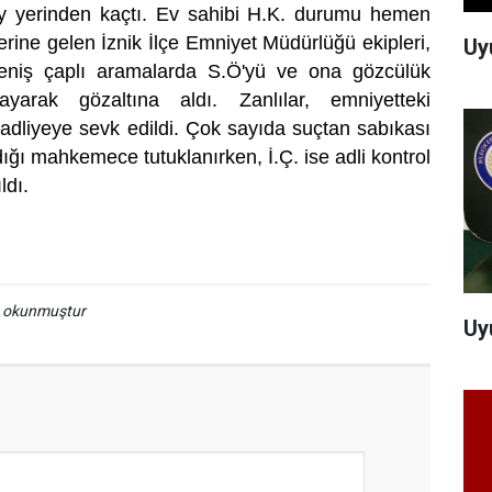
ay yerinden kaçtı. Ev sahibi H.K. durumu hemen
yerine gelen İznik İlçe Emniyet Müdürlüğü ekipleri,
Uy
geniş çaplı aramalarda S.Ö'yü ve ona gözcülük
ayarak gözaltına aldı. Zanlılar, emniyetteki
 adliyeye sevk edildi. Çok sayıda suçtan sabıkası
dığı mahkemece tutuklanırken, İ.Ç. ise adli kontrol
ıldı.
a okunmuştur
Uy