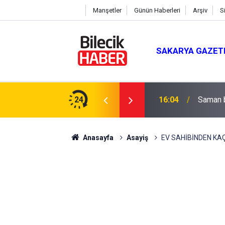
Manşetler
Günün Haberleri
Arşiv
S
SAKARYA GAZET
 Mevlit Programı
24
16:04
Saman b
Anasayfa
Asayiş
EV SAHİBİNDEN KA