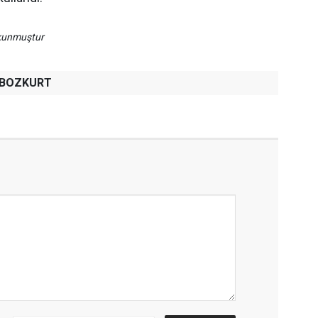
okunmuştur
h BOZKURT