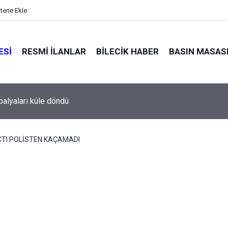
itene Ekle
ESI
RESMI İLANLAR
BILECIK HABER
BASIN MASAS
alyaları küle döndü
ÇTI POLİSTEN KAÇAMADI