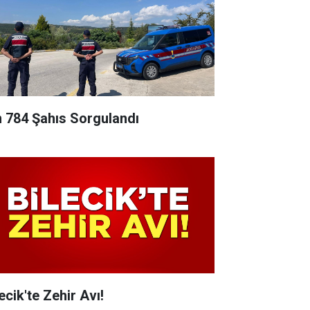
n 784 Şahıs Sorgulandı
ecik'te Zehir Avı!