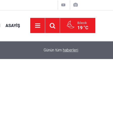
Bilecik
I
ASAYIŞ
19 °C
15:39
İl Genel Meclisi’nden okullara 1.8 milyon TL de
Günün tüm
haberleri