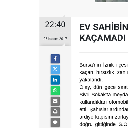
22:40
EV SAHİBİ
KAÇAMADI
06 Kasım 2017
Bursa'nın İznik ilçe
kaçan hırsızlık zanl
yakalandı.
Olay, dün gece saat
Sivri Sokak'ta meydan
kullandıkları otomobi
etti. Şahıslar ardınd
ardiye kapısını zorlay
doğru gittiğinde S.Ö