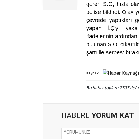
gören S.Ö, hızla ol
polise bildirdi. Olay 
çevrede yaptıkları 
yapan İ.Ç'yi yakal
ifadelerinin ardından
bulunan S.Ö. çıkartıl
şartı ile serbest bırak
Kaynak:
Bu haber toplam 2707 def
HABERE
YORUM KAT