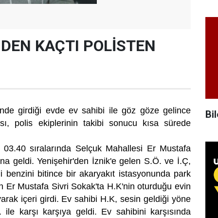
NDEN KAÇTI POLİSTEN
sinde girdiği evde ev sahibi ile göz göze gelince
Bil
ısı, polis ekiplerinin takibi sonucu kısa sürede
 03.40 sıralarında Selçuk Mahallesi Er Mustafa
a geldi. Yenişehir'den İznik'e gelen S.Ö. ve İ.Ç,
li benzini bitince bir akaryakıt istasyonunda park
an Er Mustafa Sivri Sokak'ta H.K'nin oturduğu evin
arak içeri girdi. Ev sahibi H.K, sesin geldiği yöne
. ile karşı karşıya geldi. Ev sahibini karşısında