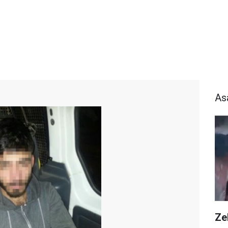
As
Zeh