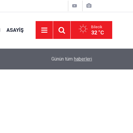
Bilecik
I
ASAYIŞ
32 °C
14:03
Çocuklar İçin Güvenli Mini Club Alanları ve Aktivi
Günün tüm
haberleri