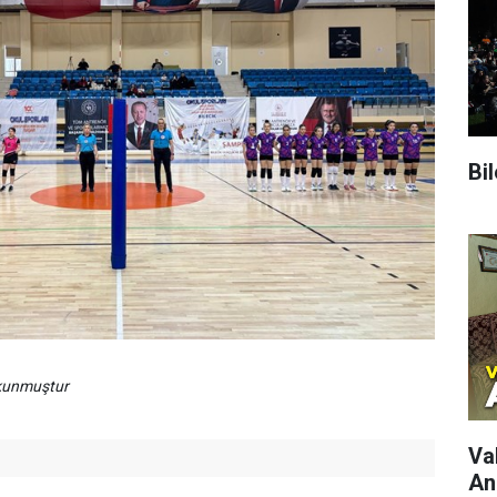
Bi
okunmuştur
Va
An