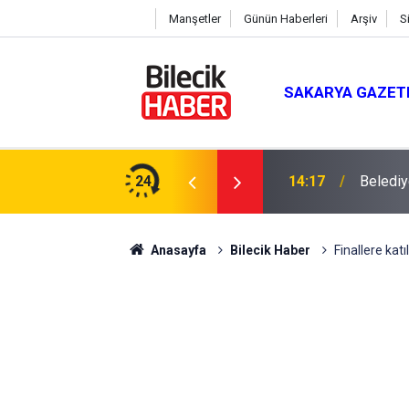
Manşetler
Günün Haberleri
Arşiv
S
SAKARYA GAZET
dı
24
14:17
Belediy
Anasayfa
Bilecik Haber
Finallere katı