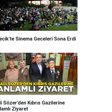
lecik'te Sinema Geceleri Sona Erdi
li Sözer'den Kıbrıs Gazilerine
lamlı Ziyaret