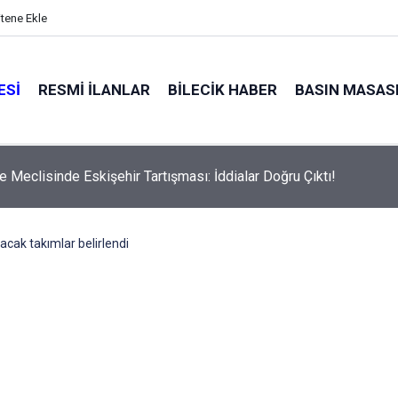
itene Ekle
ESI
RESMI İLANLAR
BILECIK HABER
BASIN MASAS
e Meclisinde Eskişehir Tartışması: İddialar Doğru Çıktı!
lacak takımlar belirlendi