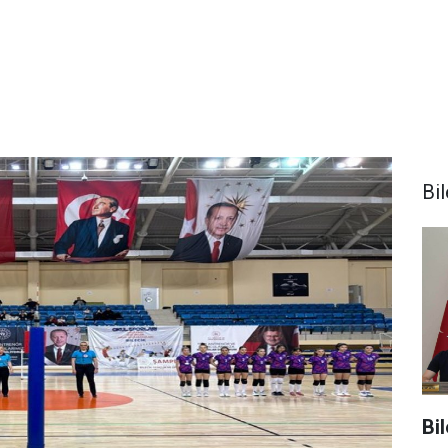
Bi
Bi