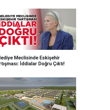
lediye Meclisinde Eskişehir
rtışması: İddialar Doğru Çıktı!