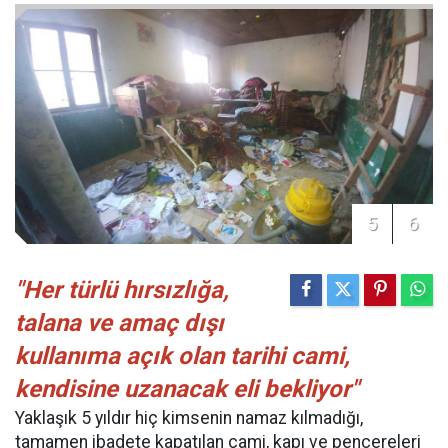
5
6
"Her türlü hırsızlığa,
talana ve amaç dışı
kullanıma açık olan tarihi cami,
kendisine uzanacak eli bekliyor"
Yaklaşık 5 yıldır hiç kimsenin namaz kılmadığı,
tamamen ibadete kapatılan cami, kapı ve pencereleri