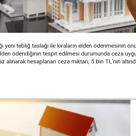
ığı yeni tebliğ taslağı ile kiraların elden ödenmesinin ö
n elden ödendiğinin tespit edilmesi durumunda ceza uyg
az alınarak hesaplanan ceza miktarı, 5 bin TL'nin altınd