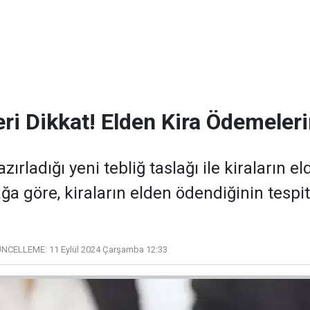
leri Dikkat! Elden Kira Ödemeler
azırladığı yeni tebliğ taslağı ile kiraları
ağa göre, kiraların elden ödendiğinin tes
NCELLEME:
11 Eylül 2024 Çarşamba 12:33