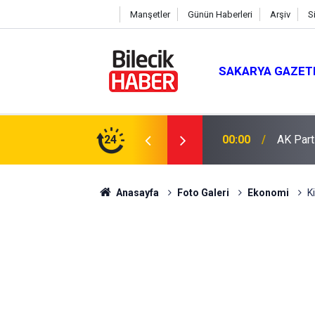
Manşetler
Günün Haberleri
Arşiv
S
SAKARYA GAZET
 Mevlit Programı
24
16:04
Saman b
Anasayfa
Foto Galeri
Ekonomi
K