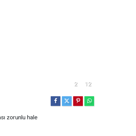
2
12
ası zorunlu hale