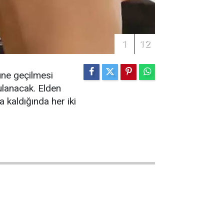
1
12
nüne geçilmesi
ulanacak. Elden
a kaldığında her iki