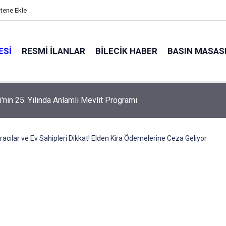
itene Ekle
ESI
RESMI İLANLAR
BILECIK HABER
BASIN MASAS
alyaları küle döndü
iracılar ve Ev Sahipleri Dikkat! Elden Kira Ödemelerine Ceza Geliyor