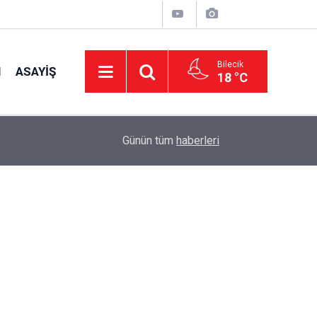
Bilecik
I
ASAYIŞ
18 °C
15:39
İl Genel Meclisi’nden okullara 1.8 milyon TL de
Günün tüm
haberleri