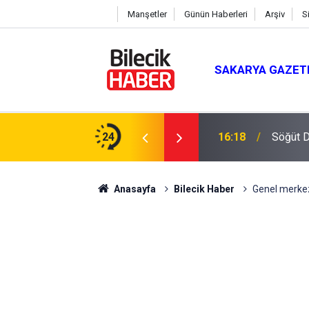
Manşetler
Günün Haberleri
Arşiv
S
SAKARYA GAZET
ay: "Türkiye’nin Geleceğini İnşa Edeceğiz"
24
16:18
Söğüt D
Anasayfa
Bilecik Haber
Genel merke