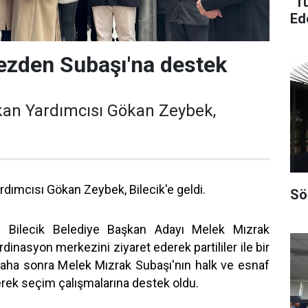
"T
Ed
ezden Subaşı'na destek
an Yardımcısı Gökan Zeybek,
ımcısı Gökan Zeybek, Bilecik'e geldi.
Sö
Bilecik Belediye Başkan Adayı Melek Mızrak
inasyon merkezini ziyaret ederek partililer ile bir
daha sonra Melek Mızrak Subaşı'nın halk ve esnaf
derek seçim çalışmalarına destek oldu.