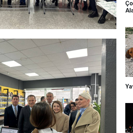
Ço
Ala
Ya