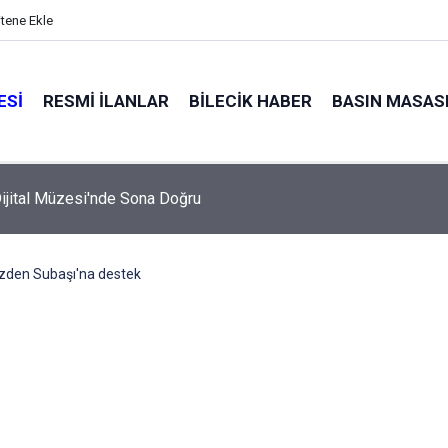
itene Ekle
ESI
RESMI İLANLAR
BILECIK HABER
BASIN MASAS
ijital Müzesi'nde Sona Doğru
zden Subaşı'na destek