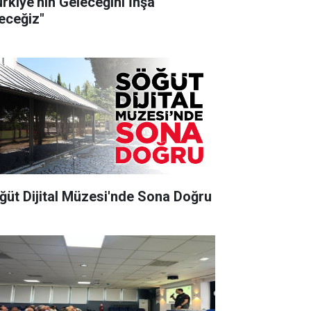
ürkiye’nin Geleceğini İnşa
eceğiz"
ğüt Dijital Müzesi'nde Sona Doğru