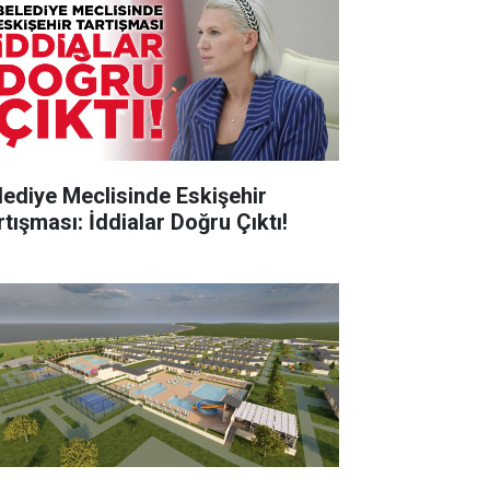
lediye Meclisinde Eskişehir
rtışması: İddialar Doğru Çıktı!