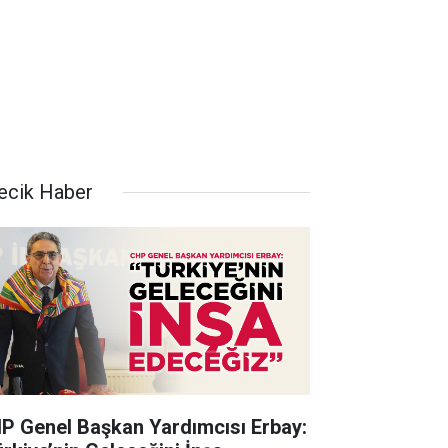
lecik Haber
P Genel Başkan Yardımcısı Erbay: