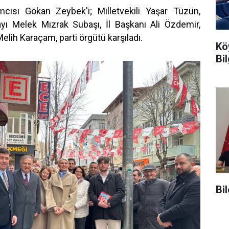
cısı Gökan Zeybek'i; Milletvekili Yaşar Tüzün,
yı Melek Mızrak Subaşı, İl Başkanı Ali Özdemir,
elih Karaçam, parti örgütü karşıladı.
Kö
Bi
Bi