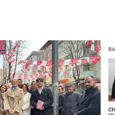
Bi
CH