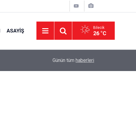
Bilecik
I
ASAYIŞ
26 °C
15:53
Köy Muhtarlarına İmar Bilgilendirmesi
Günün tüm
haberleri