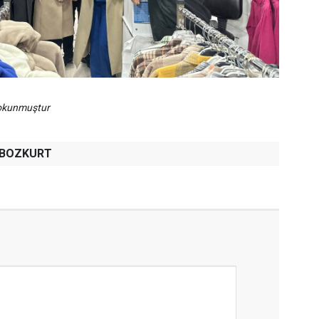
 okunmuştur
h BOZKURT