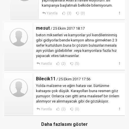
yapmayanlara Allah'a havale ediyorum. Bir
kampanya başlatmalı belkide bilemiyorum.
Yanıtla
(3)
(0)
mesut
/ 25 Ekim 2017 18:17
beton mikserleri ve kamyonlar yol kendilerininmiş
gibi gidiyorlar.bende kamyon altına girmekten 2 3
sefer kurtuldum.buna bi çözüm bulsunlar.mesala
ayrı yoldan gidebilirler .veya kamyonlara fazla hız
yapacak vites takmasınlar.
Yanıtla
(2)
(5)
Bilecik11
/ 25 Ekim 2017 17:56
Yolda malzeme ve eğim hatası var. Sürtünme
katsayısı çok düşük. Karayolları buna resmen göz
yumuyor. Onlarca can gitti ama maalesef bir önlem
alınmıyor ve alınmayacak gibi de gözüküyor.
Yanıtla
(2)
(0)
Daha fazlasını göster