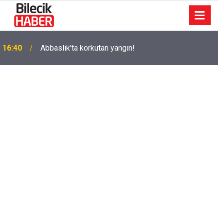
k
16:40
Abbaslık'ta korkutan yangın!