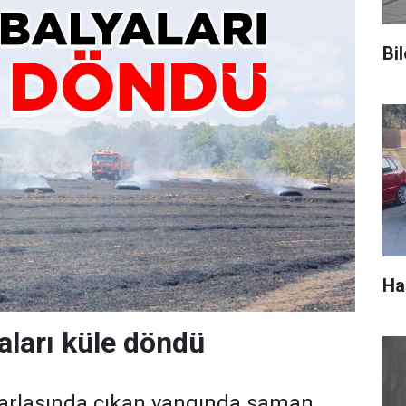
Bil
Ha
ları küle döndü
n tarlasında çıkan yangında saman