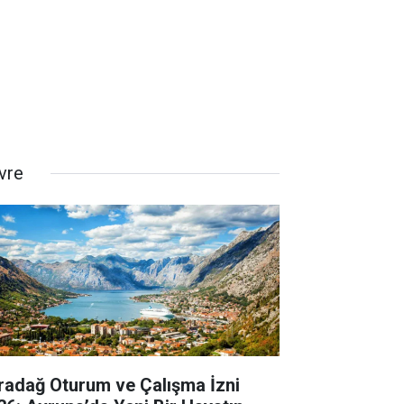
vre
radağ Oturum ve Çalışma İzni