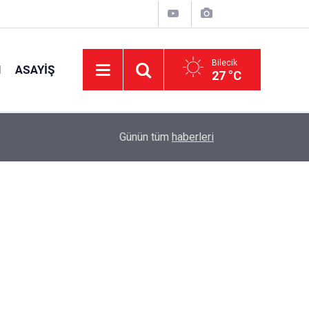
Bilecik
I
ASAYIŞ
27 °C
14:58
OEDAŞ Türkiye’yi temsil edecek
Günün tüm
haberleri