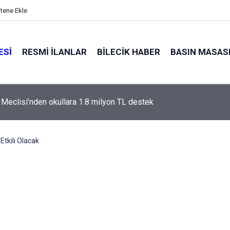
itene Ekle
ESI
RESMI İLANLAR
BILECIK HABER
BASIN MASAS
l Meclisi’nden okullara 1.8 milyon TL destek
Etkili Olacak