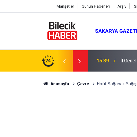
Manşetler
Günün Haberleri
Arşiv
S
SAKARYA GAZET
24
15:39
İl Gene
Anasayfa
Çevre
Hafif Sağanak Yağış 