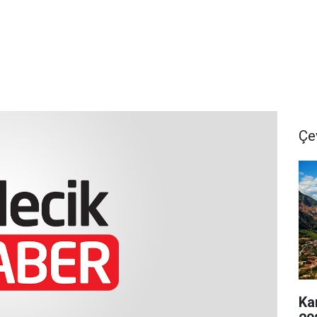
Çe
Ka