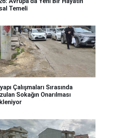
26: Avrupa’da Yeni Bir Hayatın
sal Temeli
tyapı Çalışmaları Sırasında
zulan Sokağın Onarılması
kleniyor