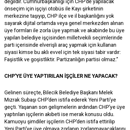
değildir. Cumhurbaşkanlığı için CHP’de yapılacak
önseçim için işçiyi otobüs ile Kayı şirketinin
merkezine taşıyıp, CHP ilçe ve il başkanlığını yok
sayarak dijital ortamda veya genel merkezden alınan
üye formları ile zorla üye yapmak ve akabinde bu üye
yapılan belediye işçisinden milletvekili seçimlerinde
parti içerisinde elverişli araç yapmak için kullanan
siyasi kimse bu aklı evvel için tek siyasi tabir vardır:
Faşistlik ve goşistliktir. Partizanlığın partisi olmaz.”
CHP’YE ÜYE YAPTIRILAN İŞÇİLER NE YAPACAK?
Gelinen süreçte, Bilecik Belediye Başkanı Melek
Mızrak Subaşı CHP’den istifa ederek Yeni Parti’ye
geçti. Yaşanan son gelişmelerin ardından CHP’ye üye
yaptırılan işçilerin akıbeti ise merak konusu oldu.
Kamuoyu şimdiler işçilerin CHP’den istifa ettirilip
Yeni Parti’ye üye olmaya zorlanıp zorlanmayacaklarını