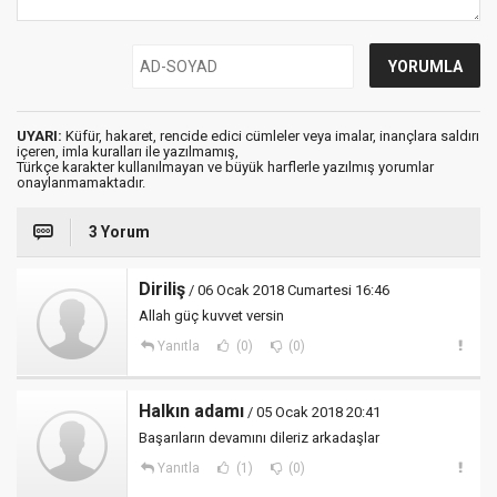
UYARI:
Küfür, hakaret, rencide edici cümleler veya imalar, inançlara saldırı
içeren, imla kuralları ile yazılmamış,
Türkçe karakter kullanılmayan ve büyük harflerle yazılmış yorumlar
onaylanmamaktadır.
3 Yorum
Diriliş
/ 06 Ocak 2018 Cumartesi 16:46
Allah güç kuvvet versin
Yanıtla
(0)
(0)
Halkın adamı
/ 05 Ocak 2018 20:41
Başarıların devamını dileriz arkadaşlar
Yanıtla
(1)
(0)