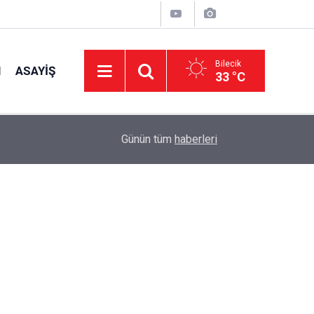
Bilecik
I
ASAYIŞ
33 °C
14:14
Kaymakam Titiz, İncelemelerde Bulundu
Günün tüm
haberleri