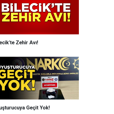
ecik'te Zehir Avı!
uşturucuya Geçit Yok!