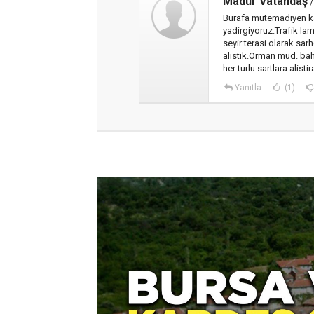
Madur Vatandaş
/
Burafa mutemadiyen kaz
yadirgiyoruz.Trafik la
seyir terasi olarak sa
alistik.Orman mud. bahc
her turlu sartlara alisti
Yanıtla
(1)