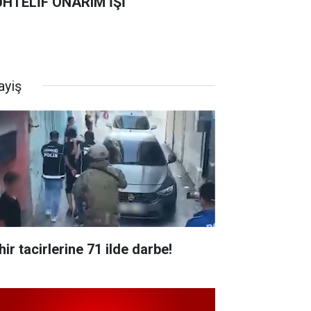
HTELİF ONARIM İŞİ
ayiş
ir tacirlerine 71 ilde darbe!