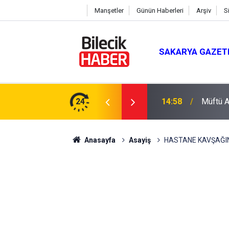
Manşetler
Günün Haberleri
Arşiv
S
SAKARYA GAZET
du
24
14:58
Müftü Ar
Anasayfa
Asayiş
HASTANE KAVŞAĞI