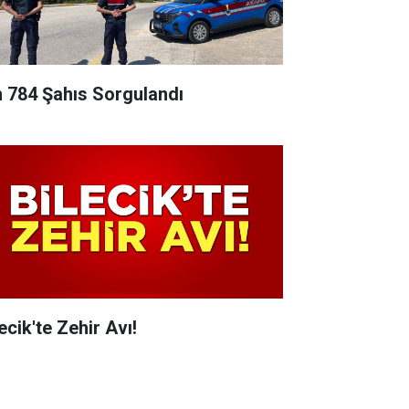
n 784 Şahıs Sorgulandı
ecik'te Zehir Avı!