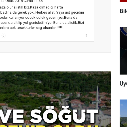
 12 Ocak 2018 Cuma 11:45
a olur alistik biz.Kaza olmadigi hafta
Bi
mbadina da gerek yok. Herkes alıstı.Yaya ust gecidini
rhoslar kullaniyor cocuk coluk gecemiyor.Buna da
esi daraltilip yol genisletilmiyor.Buna da alistik.Bizi
ranlara cok tesekkurler sag olsunlar !!!!!!!!
(0)
Uy