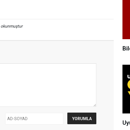
a okunmuştur
Bil
Uy