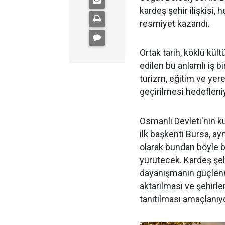
kardeş şehir ilişkisi, 
resmiyet kazandı.
Ortak tarih, köklü kül
edilen bu anlamlı iş bi
turizm, eğitim ve yere
geçirilmesi hedefleni
Osmanlı Devleti'nin k
ilk başkenti Bursa, ay
olarak bundan böyle bi
yürütecek. Kardeş şehi
dayanışmanın güçlenme
aktarılması ve şehirle
tanıtılması amaçlanıyo