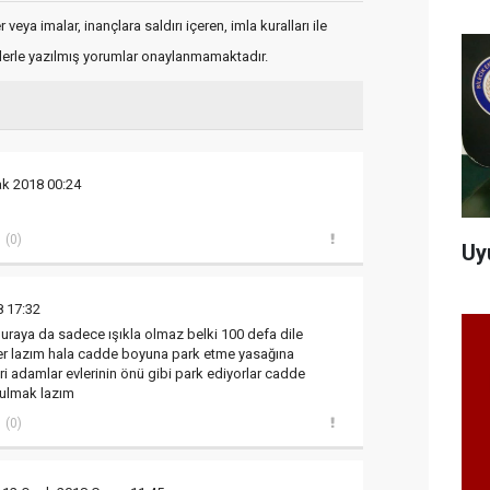
veya imalar, inançlara saldırı içeren, imla kuralları ile
flerle yazılmış yorumlar onaylanmamaktadır.
ak 2018 00:24
(0)
Uy
8 17:32
buraya da sadece ışıkla olmaz belki 100 defa dile
rler lazım hala cadde boyuna park etme yasağına
i adamlar evlerinin önü gibi park ediyorlar cadde
ulmak lazım
(0)