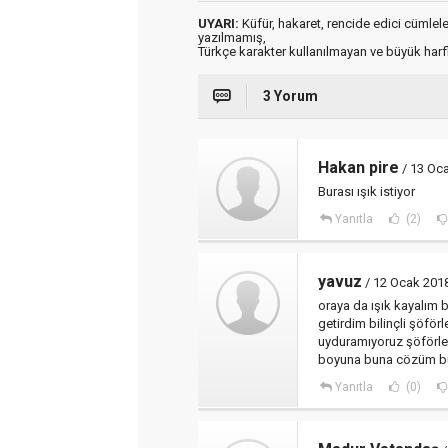
UYARI:
Küfür, hakaret, rencide edici cümleler 
yazılmamış,
Türkçe karakter kullanılmayan ve büyük har
3 Yorum
Hakan pire
/ 13 Oc
Burası ışık istiyor
Yanıtla
(2)
yavuz
/ 12 Ocak 201
oraya da ışık kayalım 
getirdim bilinçli şöfö
uyduramıyoruz şöförler
boyuna buna cözüm b
Yanıtla
(0)