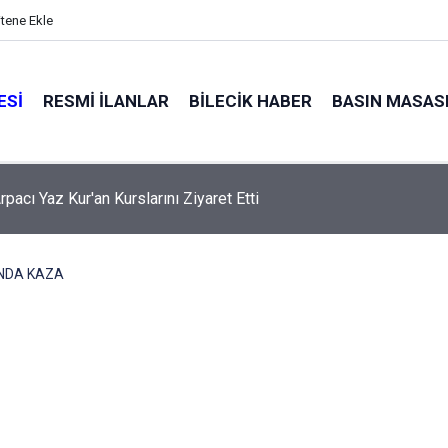
itene Ekle
ESI
RESMI İLANLAR
BILECIK HABER
BASIN MASAS
pacı Yaz Kur'an Kurslarını Ziyaret Etti
NDA KAZA