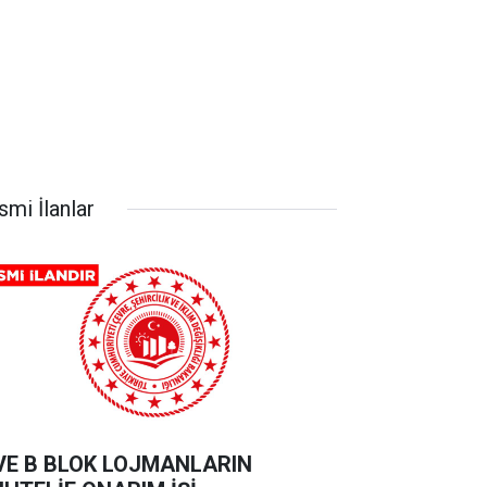
smi İlanlar
VE B BLOK LOJMANLARIN