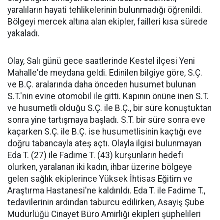
yaralıların hayati tehlikelerinin bulunmadığı öğrenildi.
Bölgeyi mercek altına alan ekipler, failleri kısa sürede
yakaladı.
Olay, Salı günü gece saatlerinde Kestel ilçesi Yeni
Mahalle'de meydana geldi. Edinilen bilgiye göre, S.Ç.
ve B.Ç. aralarında daha önceden husumet bulunan
S.T.'nin evine otomobil ile gitti. Kapının önüne inen S.T.
ve husumetli olduğu S.Ç. ile B.Ç., bir süre konuştuktan
sonra yine tartışmaya başladı. S.T. bir süre sonra eve
kaçarken S.Ç. ile B.Ç. ise husumetlisinin kaçtığı eve
doğru tabancayla ateş açtı. Olayla ilgisi bulunmayan
Eda T. (27) ile Fadime T. (43) kurşunların hedefi
olurken, yaralanan iki kadın, ihbar üzerine bölgeye
gelen sağlık ekiplerince Yüksek İhtisas Eğitim ve
Araştırma Hastanesi'ne kaldırıldı. Eda T. ile Fadime T.,
tedavilerinin ardından taburcu edilirken, Asayiş Şube
Müdürlüğü Cinayet Büro Amirliği ekipleri şüphelileri