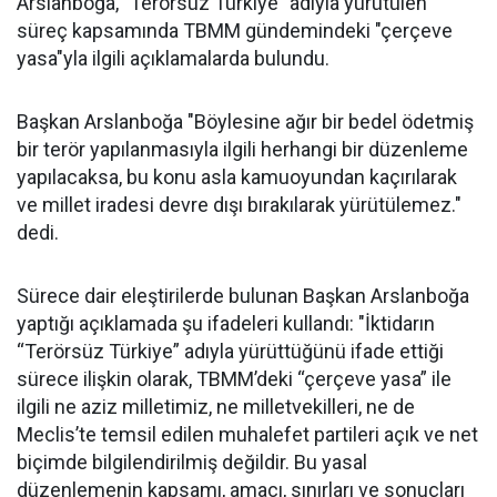
Arslanboğa, "Terörsüz Türkiye" adıyla yürütülen
süreç kapsamında TBMM gündemindeki "çerçeve
yasa"yla ilgili açıklamalarda bulundu.
Başkan Arslanboğa "Böylesine ağır bir bedel ödetmiş
bir terör yapılanmasıyla ilgili herhangi bir düzenleme
yapılacaksa, bu konu asla kamuoyundan kaçırılarak
ve millet iradesi devre dışı bırakılarak yürütülemez."
dedi.
Sürece dair eleştirilerde bulunan Başkan Arslanboğa
yaptığı açıklamada şu ifadeleri kullandı: "İktidarın
“Terörsüz Türkiye” adıyla yürüttüğünü ifade ettiği
sürece ilişkin olarak, TBMM’deki “çerçeve yasa” ile
ilgili ne aziz milletimiz, ne milletvekilleri, ne de
Meclis’te temsil edilen muhalefet partileri açık ve net
biçimde bilgilendirilmiş değildir. Bu yasal
düzenlemenin kapsamı, amacı, sınırları ve sonuçları