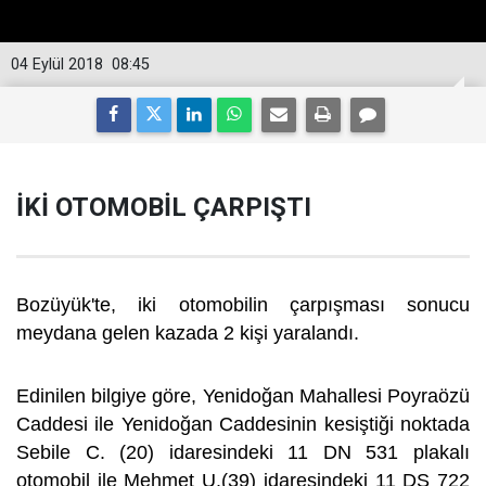
04 Eylül 2018
08:45
İKİ OTOMOBİL ÇARPIŞTI
Bozüyük'te, iki otomobilin çarpışması sonucu
meydana gelen kazada 2 kişi yaralandı.
Edinilen bilgiye göre, Yenidoğan Mahallesi Poyraözü
Caddesi ile Yenidoğan Caddesinin kesiştiği noktada
Sebile C. (20) idaresindeki 11 DN 531 plakalı
otomobil ile Mehmet U.(39) idaresindeki 11 DS 722