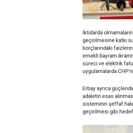
İktidarda olmamaları
geçirilmesine katkı su
borçlarındaki faizleri
emekli bayram ikramiy
süreci ve elektrik fatu
uygulamalarda CHP’nin
Erbay ayrıca güçlendi
adaletin esas alınması
sisteminin şeffaf hale
geçirilmesi gibi hedefl