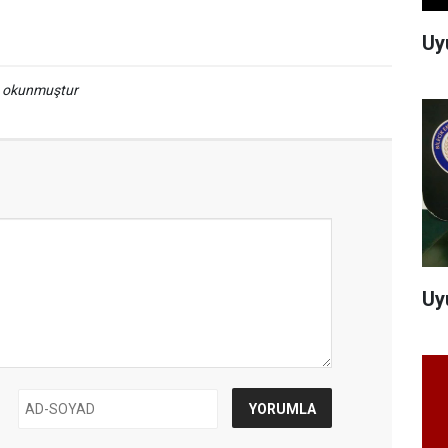
Uy
a okunmuştur
Uy