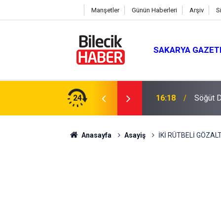
Manşetler
Günün Haberleri
Arşiv
S
SAKARYA GAZET
ay: "Türkiye’nin Geleceğini İnşa Edeceğiz"
24
16:18
Söğüt D
Anasayfa
Asayiş
İKİ RÜTBELİ GÖZALT