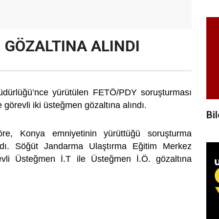
İ GÖZALTINA ALINDI
üdürlüğü’nce yürütülen FETÖ/PDY soruşturması
 görevli iki üsteğmen gözaltına alındı.
Bil
göre, Konya emniyetinin yürüttüğü soruşturma
dı. Söğüt Jandarma Ulaştırma Eğitim Merkez
vli Üsteğmen İ.T ile Üsteğmen İ.Ö. gözaltına