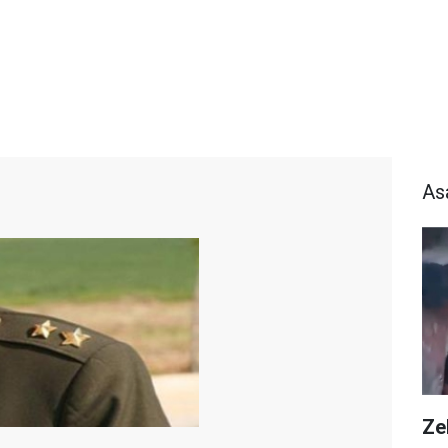
As
Zeh