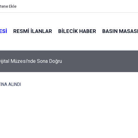
itene Ekle
ESI
RESMI İLANLAR
BILECIK HABER
BASIN MASAS
ijital Müzesi'nde Sona Doğru
INA ALINDI