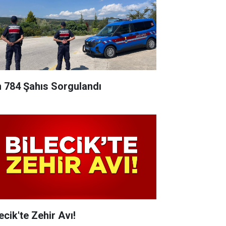
n 784 Şahıs Sorgulandı
ecik'te Zehir Avı!