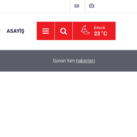
Bilecik
I
ASAYIŞ
23 °C
15:53
Köy Muhtarlarına İmar Bilgilendirmesi
Günün tüm
haberleri