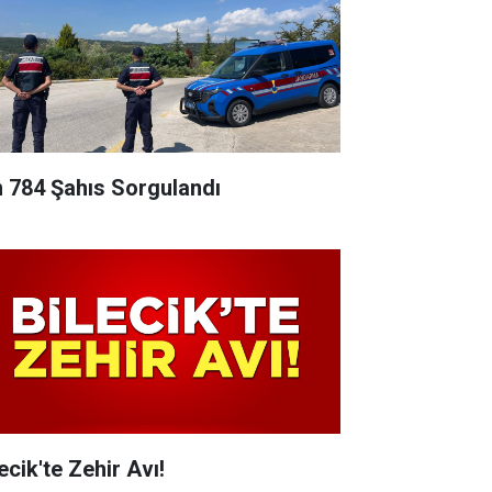
n 784 Şahıs Sorgulandı
ecik'te Zehir Avı!