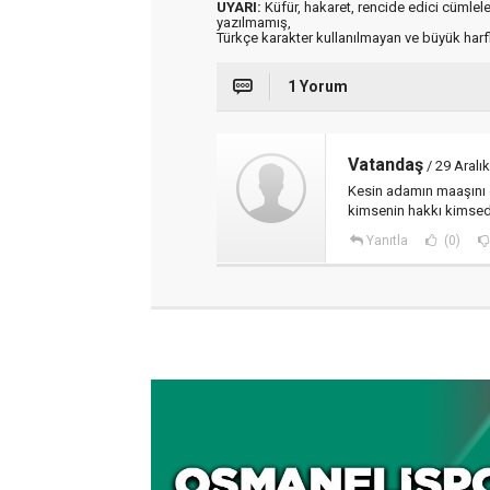
UYARI:
Küfür, hakaret, rencide edici cümleler 
yazılmamış,
Türkçe karakter kullanılmayan ve büyük har
1 Yorum
Vatandaş
/ 29 Aralı
Kesin adamın maaşını ö
kimsenin hakkı kimse
Yanıtla
(0)