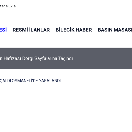
itene Ekle
ESI
RESMI İLANLAR
BILECIK HABER
BASIN MASAS
in Hafızası Dergi Sayfalarına Taşındı
I ÇALDI OSMANELİ'DE YAKALANDI