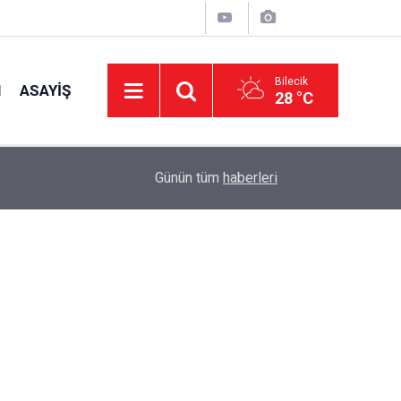
Bilecik
I
ASAYIŞ
28 °C
10:15
Bilecik’te Sosyal Destek Seferberliği
Günün tüm
haberleri