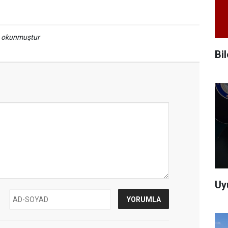
a okunmuştur
Bi
Uy