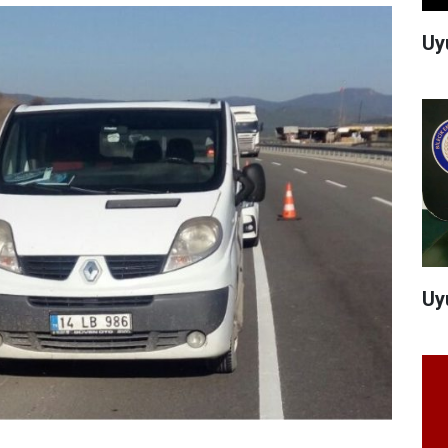
Uy
Uy