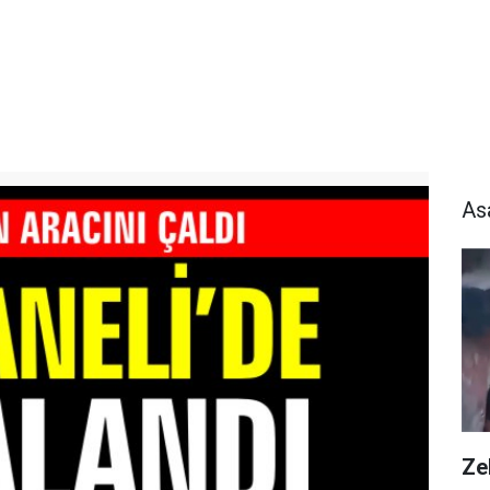
As
Zeh