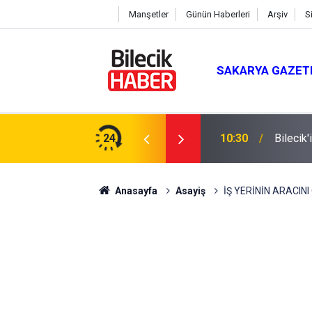
Manşetler
Günün Haberleri
Arşiv
S
SAKARYA GAZET
24
10:30
Bilecik'
Anasayfa
Asayiş
İŞ YERİNİN ARACIN