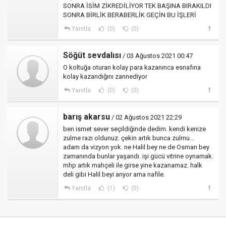
SONRA İSİM ZİKREDİLİYOR TEK BAŞINA BIRAKILDI
SONRA BİRLİK BERABERLİK GEÇİN BU İŞLERİ
Yanıtla
(0)
(0)
Söğüt sevdalısı
/ 03 Ağustos 2021 00:47
O koltuğa oturan kolay para kazanınca esnafına
kolay kazandığını zannediyor
Yanıtla
(0)
(0)
barış akarsu
/ 02 Ağustos 2021 22:29
ben ismet sever seçildiğinde dedim. kendi kenize
zulme razı oldunuz. çekin artık bunca zulmu...
adam da vizyon yok. ne Halil bey ne de Osman bey
zamanında bunlar yaşandı. işi gücü vitrine oynamak.
mhp artık mahçeli ile girse yine kazanamaz. halk
deli gibi Halil beyi arıyor ama nafile.
Yanıtla
(1)
(0)