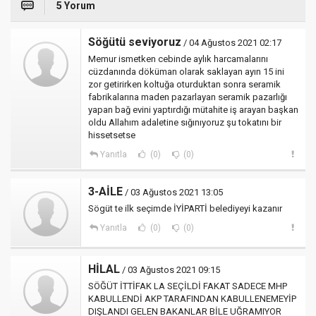
5 Yorum
Söğütü seviyoruz
/ 04 Ağustos 2021 02:17
Memur ismetken cebinde aylık harcamalarını
cüzdanında döküman olarak saklayan ayın 15 ini
zor getirirken koltuğa oturduktan sonra seramik
fabrikalarına maden pazarlayan seramik pazarlığı
yapan bağ evini yaptırdığı mütahite iş arayan başkan
oldu Allahım adaletine sığınıyoruz şu tokatını bir
hissetsetse
Yanıtla
(0)
(0)
3-AİLE
/ 03 Ağustos 2021 13:05
Sögüt te ilk seçimde İYİPARTİ belediyeyi kazanır
Yanıtla
(0)
(0)
HİLAL
/ 03 Ağustos 2021 09:15
SÖĞÜT İTTİFAK LA SEÇİLDİ FAKAT SADECE MHP
KABULLENDİ AKP TARAFINDAN KABULLENEMEYİP
DIŞLANDI GELEN BAKANLAR BİLE UĞRAMIYOR