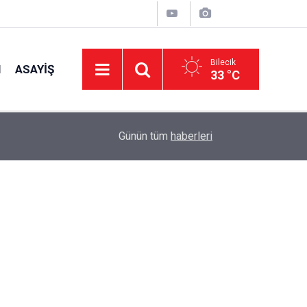
Bilecik
I
ASAYIŞ
33 °C
13:15
Yeni Parti’de A Takımı Belli Oldu
Günün tüm
haberleri