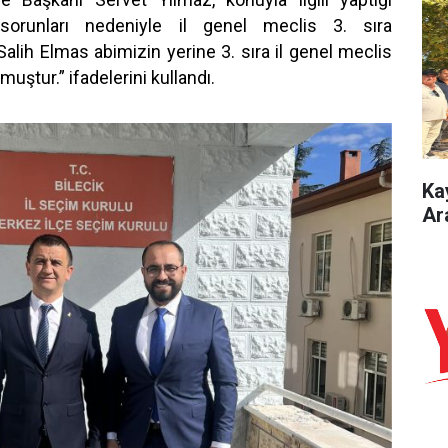
 sorunları nedeniyle il genel meclis 3. sıra
Salih Elmas abimizin yerine 3. sıra il genel meclis
muştur.” ifadelerini kullandı.
Ka
Ar