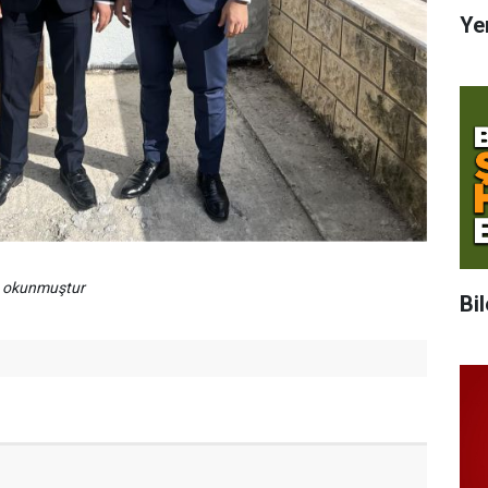
Ye
a okunmuştur
Bi