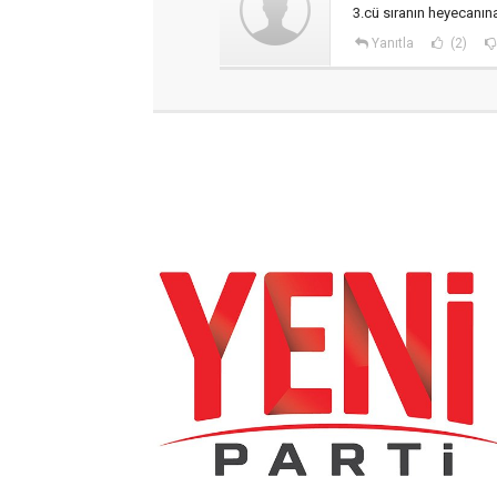
3.cü sıranın heyecanın
Yanıtla
(2)