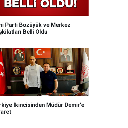
ni Parti Bozüyük ve Merkez
kilatları Belli Oldu
rkiye İkincisinden Müdür Demir’e
yaret