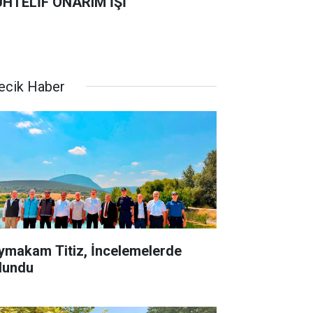
HTELİF ONARIM İŞİ
lecik Haber
ymakam Titiz, İncelemelerde
lundu