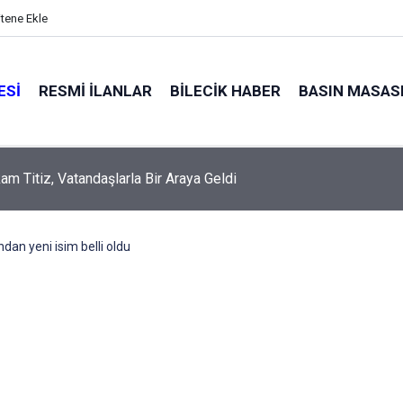
itene Ekle
ESI
RESMI İLANLAR
BILECIK HABER
BASIN MASAS
m Titiz, Vatandaşlarla Bir Araya Geldi
ndan yeni isim belli oldu