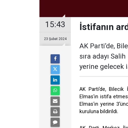
15:43
İstifanın ar
23 Şubat 2024
AK Parti’de, Bil
sıra adayı Salih
yerine gelecek i
AK Parti’de, Bilecik
Elmas’ın istifa etmes
Elmas’ın yerine 3’ünc
kuruluna bildirildi.
AK Parti Merkez İlç