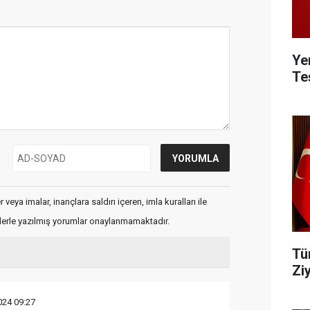
Ye
Teş
veya imalar, inançlara saldırı içeren, imla kuralları ile
flerle yazılmış yorumlar onaylanmamaktadır.
Tü
Zi
024 09:27