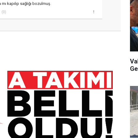
a mı kapılıp sağlığı bozulmuş.
(0)
Va
Ge