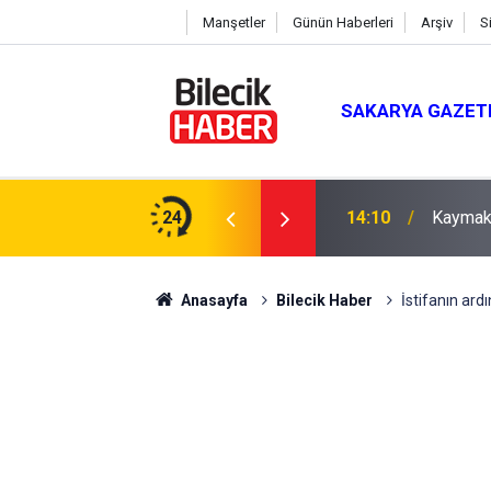
Manşetler
Günün Haberleri
Arşiv
S
SAKARYA GAZET
 Bulundu
24
14:10
Kaymaka
Anasayfa
Bilecik Haber
İstifanın ardı