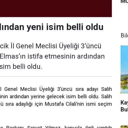
MU
dından yeni isim belli oldu
Bi
ecik İl Genel Meclisi Üyeliği 3’üncü
 Elmas’ın istifa etmesinin ardından
sim belli oldu.
 İl Genel Meclisi Üyeliği 3’üncü sıra adayı Salih
inin ardından yerine gelecek isim belli oldu. Salih
Ka
ü sıra adaylığı için Mustafa Cilali’nin ismi seçim
Bu
e Başkanı Servet Yılmaz, konuyla ilgili yaptığı