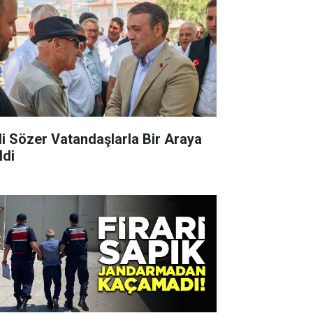
li Sözer Vatandaşlarla Bir Araya
ldi