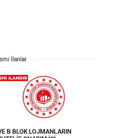
smi İlanlar
VE B BLOK LOJMANLARIN