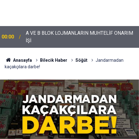
A VE B BLOK LOJMANLARIN MUHTELİF ONARIM
00:00
İŞİ
Anasayfa
Bilecik Haber
Söğüt
Jandarmadan
kaçakçılara darbe!