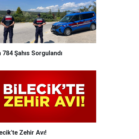
n 784 Şahıs Sorgulandı
ecik'te Zehir Avı!