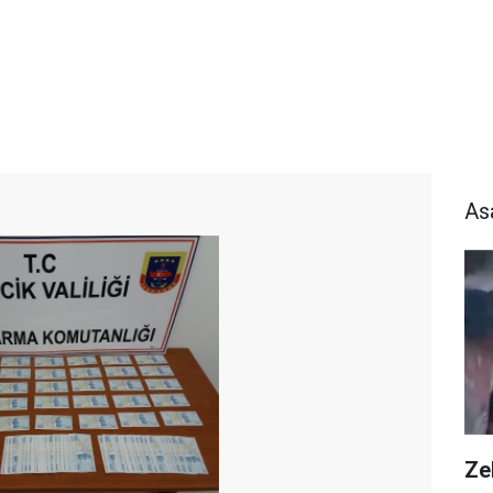
As
Zeh