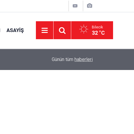
Bilecik
I
ASAYIŞ
32 °C
13:21
Bilecik'te Sinema Geceleri Sona Erdi
Günün tüm
haberleri