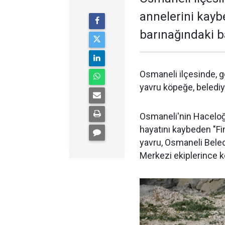
annelerini kayb
barınağındaki b
Osmaneli ilçesinde, g
yavru köpeğe, belediy
Osmaneli'nin Haceloğ
hayatını kaybeden "Fin
yavru, Osmaneli Beled
Merkezi ekiplerince ko