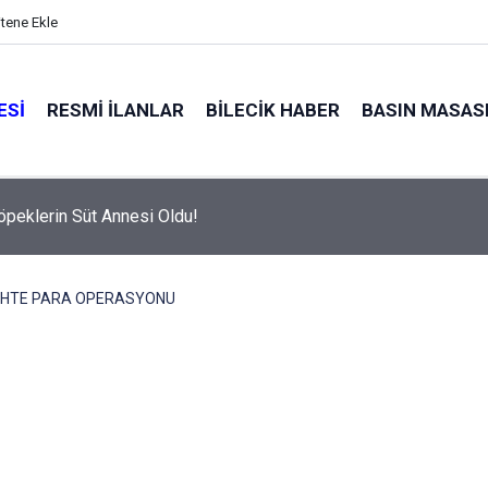
itene Ekle
ESI
RESMI İLANLAR
BILECIK HABER
BASIN MASAS
öpeklerin Süt Annesi Oldu!
HTE PARA OPERASYONU