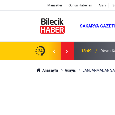
Manşetler
Günün Haberleri
Arşiv
S
SAKARYA GAZET
lanları ve Aktiviteler
24
13:49
Yavru K
Anasayfa
Asayiş
JANDARMADAN SA