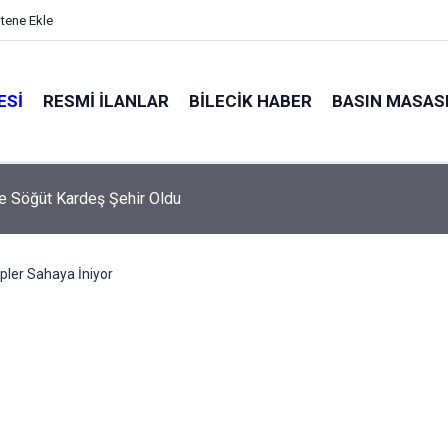
itene Ekle
ESI
RESMI İLANLAR
BILECIK HABER
BASIN MASAS
e Söğüt Kardeş Şehir Oldu
ipler Sahaya İniyor