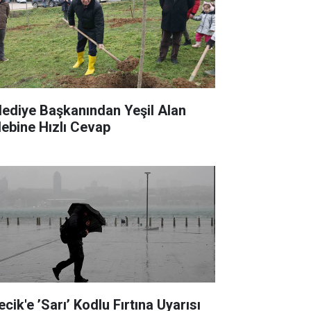
lediye Başkanından Yeşil Alan
lebine Hızlı Cevap
ecik'e ’Sarı’ Kodlu Fırtına Uyarısı