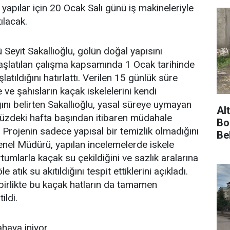
 yapılar için 20 Ocak Salı günü iş makineleriyle
ılacak.
eyit Sakallıoğlu, gölün doğal yapısını
şlatılan çalışma kapsamında 1 Ocak tarihinde
latıldığını hatırlattı. Verilen 15 günlük süre
 ve şahısların kaçak iskelelerini kendi
ğını belirten Sakallıoğlu, yasal süreye uymayan
Al
müzdeki hafta başından itibaren müdahale
Bo
i. Projenin sadece yapısal bir temizlik olmadığını
Be
nel Müdürü, yapılan incelemelerde iskele
rtumlarla kaçak su çekildiğini ve sazlık aralarına
 atık su akıtıldığını tespit ettiklerini açıkladı.
 birlikte bu kaçak hatların da tamamen
ildi.
ahaya iniyor