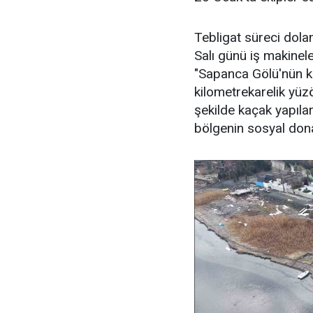
Tebligat süreci dola
Salı günü iş makinel
"Sapanca Gölü'nün kı
kilometrekarelik yü
şekilde kaçak yapıla
bölgenin sosyal dona