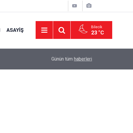
Bilecik
I
ASAYIŞ
23 °C
14:58
Müftü Arpacı Yaz Kur'an Kurslarını Ziyaret Etti
Günün tüm
haberleri