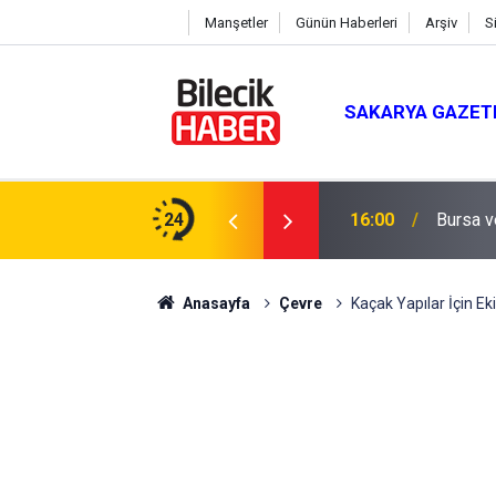
Manşetler
Günün Haberleri
Arşiv
S
SAKARYA GAZET
lik Teminat Tamamlandı
24
16:00
Bursa v
Anasayfa
Çevre
Kaçak Yapılar İçin Ek