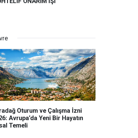
HTELİF ONARIM İŞİ
vre
radağ Oturum ve Çalışma İzni
26: Avrupa’da Yeni Bir Hayatın
sal Temeli