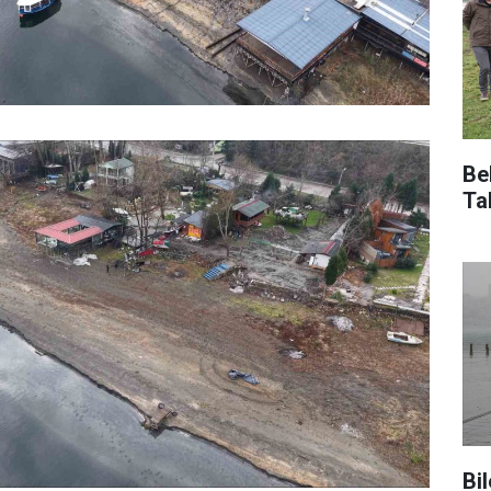
Be
Ta
Bil