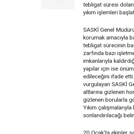
tebligat süresi dolan
yıkım işlemleri başlat
SASKİ Genel Müdürü S
korumak amacıyla ba
tebligat sürecinin baş
zarfında bazı işletme
imkanlarıyla kaldırdı
yapılar için ise önü
edileceğini ifade ett
vurgulayan SASKİ Ge
altlarına gizlenen ho
gizlenen borularla göle
Yıkım çalışmalarıyla
sonlandırılacağı belirt
20 Ocak'ta ekipler s