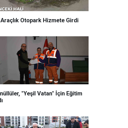
 Araçlık Otopark Hizmete Girdi
üllüler, "Yeşil Vatan" İçin Eğitim
dı