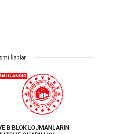
smi İlanlar
VE B BLOK LOJMANLARIN