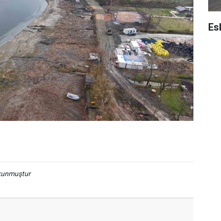
Es
okunmuştur