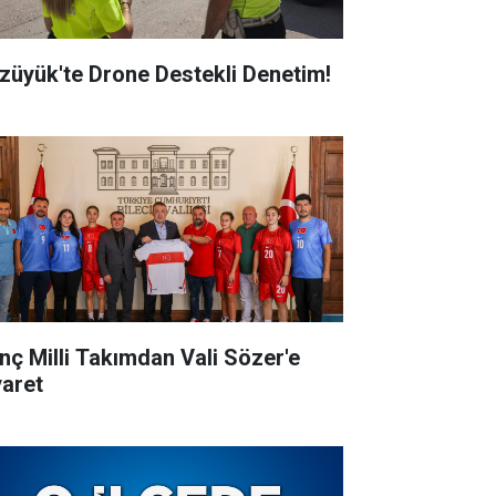
züyük'te Drone Destekli Denetim!
nç Milli Takımdan Vali Sözer'e
yaret