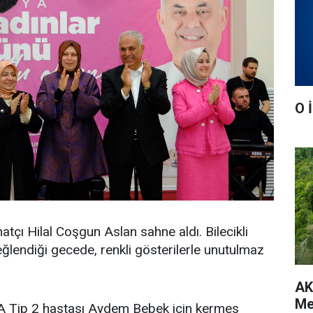
O 
anatçı Hilal Coşgun Aslan sahne aldı. Bilecikli
eğlendiği gecede, renkli gösterilerle unutulmaz
AK
Me
SMA Tip 2 hastası Aydem Bebek için kermes