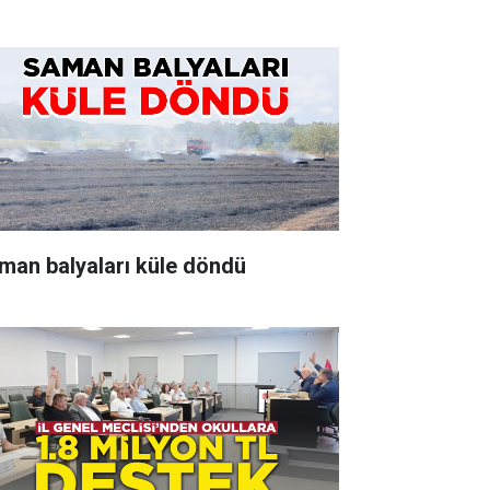
man balyaları küle döndü