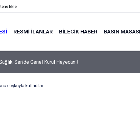
itene Ekle
ESI
RESMI İLANLAR
BILECIK HABER
BASIN MASAS
 Sağlık-Sen'de Genel Kurul Heyecanı!
nü coşkuyla kutladılar