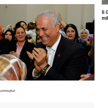
İl
mi
okunmuştur