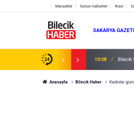
Manşetler
Günün Haberleri
Arşiv
S
SAKARYA GAZET
24
10:08
Bilecik
Anasayfa
Bilecik Haber
Kadınlar günü