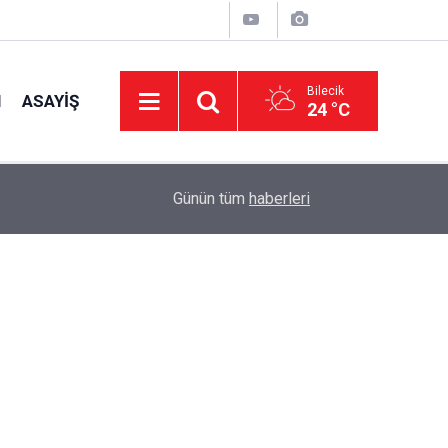
Bilecik
I
ASAYIŞ
24 °C
09:37
Bozüyük'te Drone Destekli Denetim!
Günün tüm
haberleri