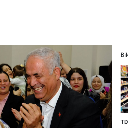
Bi
TD