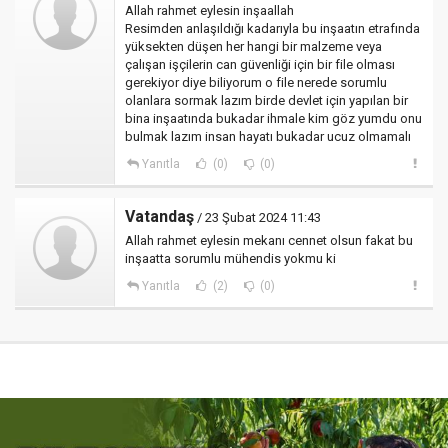
Allah rahmet eylesin inşaallah
Resimden anlaşıldığı kadarıyla bu inşaatın etrafında
yüksekten düşen her hangi bir malzeme veya
çalışan işçilerin can güvenliği için bir file olması
gerekiyor diye biliyorum o file nerede sorumlu
olanlara sormak lazım birde devlet için yapılan bir
bina inşaatında bukadar ihmale kim göz yumdu onu
bulmak lazım insan hayatı bukadar ucuz olmamalı
Yanıtla
(0)
(0)
Vatandaş
/ 23 Şubat 2024 11:43
Allah rahmet eylesin mekanı cennet olsun fakat bu
inşaatta sorumlu mühendis yokmu ki
Yanıtla
(2)
(0)