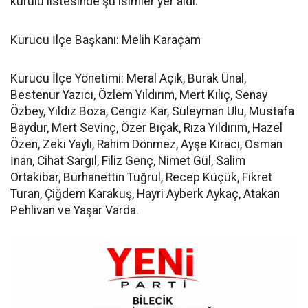
kurulu listesinde şu isimler yer aldı:
Kurucu İlçe Başkanı: Melih Karaçam
Kurucu İlçe Yönetimi: Meral Açık, Burak Ünal,
Bestenur Yazıcı, Özlem Yıldırım, Mert Kılıç, Senay
Özbey, Yıldız Boza, Cengiz Kar, Süleyman Ulu, Mustafa
Baydur, Mert Sevinç, Özer Bıçak, Rıza Yıldırım, Hazel
Özen, Zeki Yaylı, Rahim Dönmez, Ayşe Kiracı, Osman
İnan, Cihat Sargıl, Filiz Genç, Nimet Gül, Salim
Ortakibar, Burhanettin Tuğrul, Recep Küçük, Fikret
Turan, Çiğdem Karakuş, Hayri Ayberk Aykaç, Atakan
Pehlivan ve Yaşar Varda.