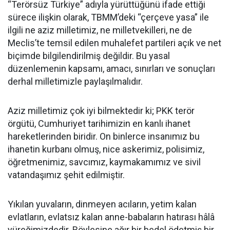
“Terörsüz Türkiye” adıyla yürüttüğünü ifade ettiği
sürece ilişkin olarak, TBMM’deki “çerçeve yasa” ile
ilgili ne aziz milletimiz, ne milletvekilleri, ne de
Meclis’te temsil edilen muhalefet partileri açık ve net
biçimde bilgilendirilmiş değildir. Bu yasal
düzenlemenin kapsamı, amacı, sınırları ve sonuçları
derhal milletimizle paylaşılmalıdır.
Aziz milletimiz çok iyi bilmektedir ki; PKK terör
örgütü, Cumhuriyet tarihimizin en kanlı ihanet
hareketlerinden biridir. On binlerce insanımız bu
ihanetin kurbanı olmuş, nice askerimiz, polisimiz,
öğretmenimiz, savcımız, kaymakamımız ve sivil
vatandaşımız şehit edilmiştir.
Yıkılan yuvaların, dinmeyen acıların, yetim kalan
evlatların, evlatsız kalan anne-babaların hatırası hâlâ
yüreğimizdedir. Böylesine ağır bir bedel ödetmiş bir