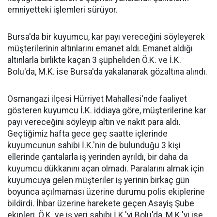
emniyetteki işlemleri sürüyor.
Bursa'da bir kuyumcu, kar payı vereceğini söyleyerek
müşterilerinin altınlarını emanet aldı. Emanet aldığı
altınlarla birlikte kaçan 3 şüpheliden Ö.K. ve İ.K.
Bolu'da, M.K. ise Bursa'da yakalanarak gözaltına alındı.
Osmangazi ilçesi Hürriyet Mahallesi'nde faaliyet
gösteren kuyumcu İ.K. iddiaya göre, müşterilerine kar
payı vereceğini söyleyip altın ve nakit para aldı.
Geçtiğimiz hafta gece geç saatte içlerinde
kuyumcunun sahibi İ.K.'nin de bulunduğu 3 kişi
ellerinde çantalarla iş yerinden ayrıldı, bir daha da
kuyumcu dükkanını açan olmadı. Paralarını almak için
kuyumcuya gelen müşteriler iş yerinin birkaç gün
boyunca açılmaması üzerine durumu polis ekiplerine
bildirdi. İhbar üzerine harekete geçen Asayiş Şube
ekipleri, Ö.K. ve iş yeri sahibi İ.K.'yi Bolu'da, M.K.'yi ise