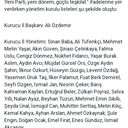
Yeni Parti, yeni dönem, güçlü teşkilat.” ifadelerine yer
verilirken yönetim kurulu listeleri şu şekilde oluştu:
Kurucu İl Başkanı: Ali Özdemir
Kurucu İl Yönetimi: Sinan Baba, Ali Tüfenkçi, Mehmet
Metin Yaşar, Akın Güven, Şinasi Çetinkaya, Fatma
Uslu, Cengiz Dönmez, Nükhet Fidancı, Yaşar Burak
Aslım, Aydın Avcı, Müjdat Gürsel Örs, Özge Aydın
Şahin, İlknur Özkurt, Hüseyin Güzgü, Levent Özdağ,
Yasemen Oruk Taş, İlker Palamut, Fuat Berk Demirel,
Seyfi Özgen, İsmail Jan, Nesrin Çeker, Barış
Kahraman Kaylan, Ertuğrul Beler, Zülkari Poyraz, Selva
Yıllı, Nalan Ayaz, Beyhan Tüzün, Mehmet Emin Sıkıllı,
Şeyda Ünal, İsmigül Can, Muhittin Serttaş, Metin Kılıç,
Kemal Kahya, Ayhan Arslan, Ahmet Özkaynak, Şule
Engin, Doğan Ocak, Emel Fırat, Enes Gündüz, İsmail
Akçasoy