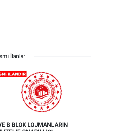
smi İlanlar
VE B BLOK LOJMANLARIN