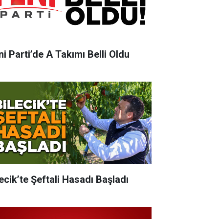
ni Parti’de A Takımı Belli Oldu
lecik’te Şeftali Hasadı Başladı