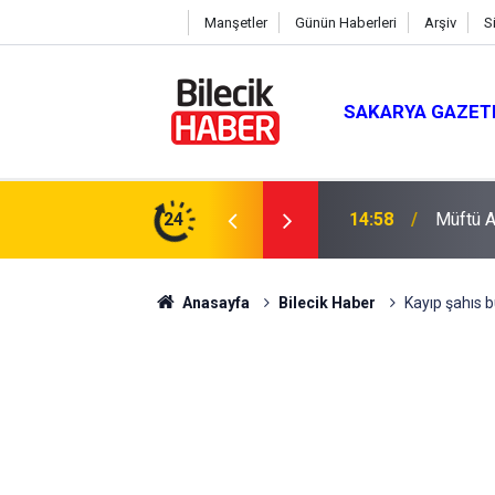
Manşetler
Günün Haberleri
Arşiv
S
SAKARYA GAZET
du
24
14:58
Müftü Ar
Anasayfa
Bilecik Haber
Kayıp şahıs 