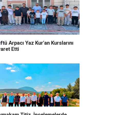
ftü Arpacı Yaz Kur'an Kurslarını
aret Etti
ymakam Titiz, İncelemelerde