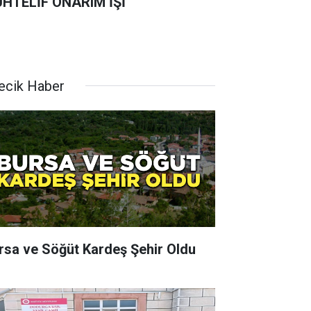
HTELİF ONARIM İŞİ
lecik Haber
rsa ve Söğüt Kardeş Şehir Oldu