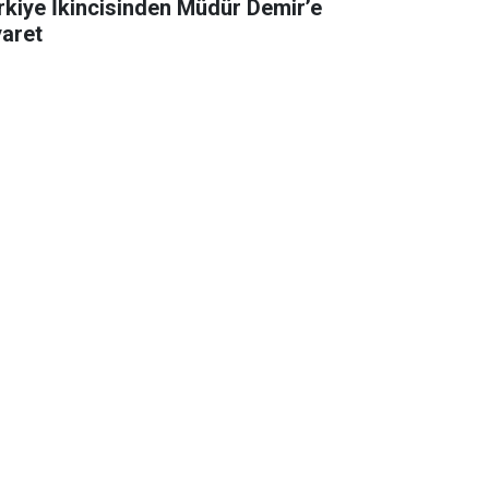
rkiye İkincisinden Müdür Demir’e
yaret