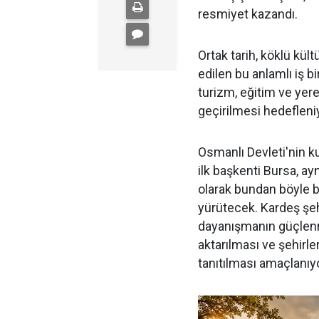
resmiyet kazandı.
Ortak tarih, köklü kül
edilen bu anlamlı iş bi
turizm, eğitim ve yere
geçirilmesi hedefleni
Osmanlı Devleti'nin k
ilk başkenti Bursa, ay
olarak bundan böyle bi
yürütecek. Kardeş şehi
dayanışmanın güçlenme
aktarılması ve şehirle
tanıtılması amaçlanıyo