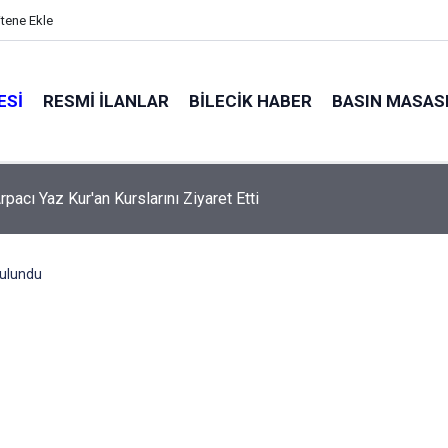
itene Ekle
ESI
RESMI İLANLAR
BILECIK HABER
BASIN MASAS
pacı Yaz Kur'an Kurslarını Ziyaret Etti
bulundu