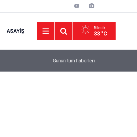
Bilecik
I
ASAYIŞ
33 °C
14:14
Kaymakam Titiz, İncelemelerde Bulundu
Günün tüm
haberleri