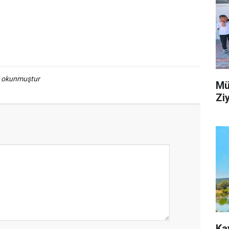
a okunmuştur
Mü
Ziy
Ka