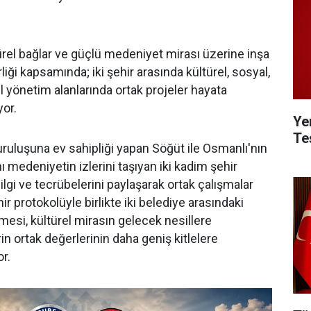
türel bağlar ve güçlü medeniyet mirası üzerine inşa
rliği kapsamında; iki şehir arasında kültürel, sosyal,
l yönetim alanlarında ortak projeler hayata
yor.
Ye
Teş
uruluşuna ev sahipliği yapan Söğüt ile Osmanlı'nın
nı medeniyetin izlerini taşıyan iki kadim şehir
lgi ve tecrübelerini paylaşarak ortak çalışmalar
r protokolüyle birlikte iki belediye arasındaki
si, kültürel mirasın gelecek nesillere
rin ortak değerlerinin daha geniş kitlelere
r.