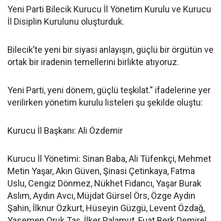
Yeni Parti Bilecik Kurucu İl Yönetim Kurulu ve Kurucu
İl Disiplin Kurulunu oluşturduk.
Bilecik’te yeni bir siyasi anlayışın, güçlü bir örgütün ve
ortak bir iradenin temellerini birlikte atıyoruz.
Yeni Parti, yeni dönem, güçlü teşkilat.” ifadelerine yer
verilirken yönetim kurulu listeleri şu şekilde oluştu:
Kurucu İl Başkanı: Ali Özdemir
Kurucu İl Yönetimi: Sinan Baba, Ali Tüfenkçi, Mehmet
Metin Yaşar, Akın Güven, Şinasi Çetinkaya, Fatma
Uslu, Cengiz Dönmez, Nükhet Fidancı, Yaşar Burak
Aslım, Aydın Avcı, Müjdat Gürsel Örs, Özge Aydın
Şahin, İlknur Özkurt, Hüseyin Güzgü, Levent Özdağ,
Yasemen Oruk Taş, İlker Palamut, Fuat Berk Demirel,