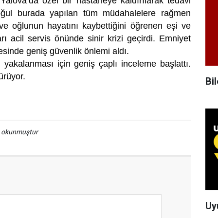
 Yalova’da özel bir hastaneye kaldırılarak tedavi
-oğul burada yapılan tüm müdahalelere rağmen
ve oğlunun hayatını kaybettiğini öğrenen eşi ve
arı acil servis önünde sinir krizi geçirdi. Emniyet
esinde geniş güvenlik önlemi aldı.
n yakalanması için geniş çaplı inceleme başlattı.
 sürüyor.
Bil
a okunmuştur
Uy