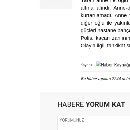
Yaralı anne ile oğlu
altına alındı. Anne
kurtarılamadı. Anne 
diğer oğlu ile yakınl
güçleri hastane bahç
Polis, kaçan zanlını
Olayla ilgili tahkikat
Kaynak:
Bu haber toplam 2244 def
HABERE
YORUM KAT