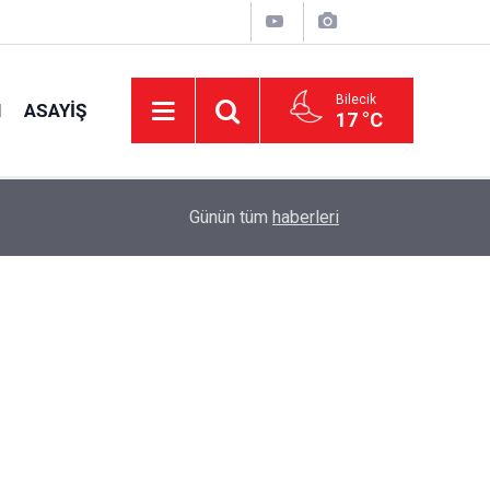
Bilecik
I
ASAYIŞ
17 °C
16:42
CHP Genel Başkan Yardımcısı Erbay: "Türkiye’ni
Günün tüm
haberleri