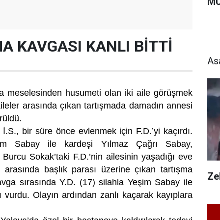
MU
A KAVGASI KANLI BİTTİ
As
ma meselesinden husumeti olan iki aile görüşmek
 Aileler arasında çıkan tartışmada damadın annesi
rüldü.
 İ.S., bir süre önce evlenmek için F.D.’yi kaçırdı.
şim Sabay ile kardeşi Yılmaz Çağrı Sabay,
 Burcu Sokak’taki F.D.’nin ailesinin yaşadığı eve
leri arasında başlık parası üzerine çıkan tartışma
Zeh
vga sırasında Y.D. (17) silahla Yeşim Sabay ile
 vurdu. Olayın ardından zanlı kaçarak kayıplara