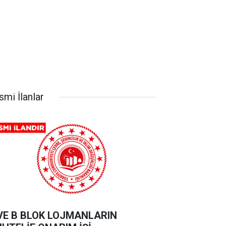
smi İlanlar
VE B BLOK LOJMANLARIN