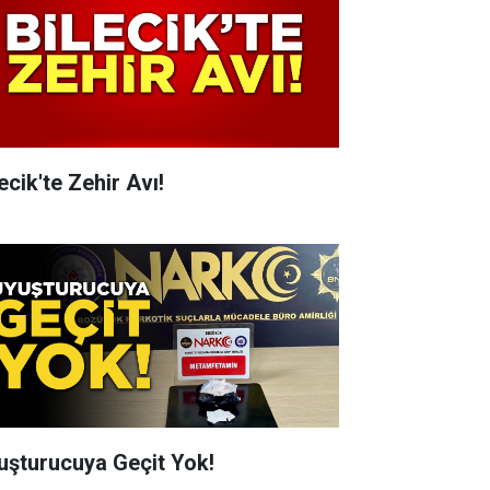
ecik'te Zehir Avı!
uşturucuya Geçit Yok!