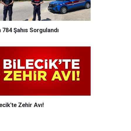
n 784 Şahıs Sorgulandı
ecik'te Zehir Avı!