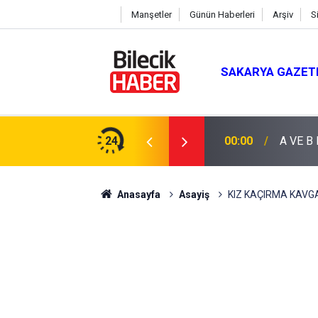
Manşetler
Günün Haberleri
Arşiv
S
SAKARYA GAZET
24
00:00
A VE B
Anasayfa
Asayiş
KIZ KAÇIRMA KAVGA