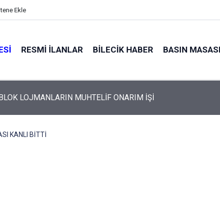
itene Ekle
ESI
RESMI İLANLAR
BILECIK HABER
BASIN MASAS
 BLOK LOJMANLARIN MUHTELİF ONARIM İŞİ
SI KANLI BİTTİ