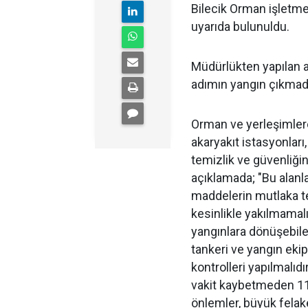
Bilecik Orman işletme
uyarıda bulunuldu.
Müdürlükten yapılan 
adımın yangın çıkmad
Orman ve yerleşimlere 
akaryakıt istasyonları,
temizlik ve güvenliği
açıklamada; "Bu alanla
maddelerin mutlaka t
kesinlikle yakılmamalı
yangınlara dönüşebile
tankeri ve yangın ekip
kontrolleri yapılmalıd
vakit kaybetmeden 112
önlemler, büyük felake