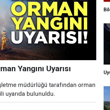
Bi
Orman Yangını Uyarısı
Uy
işletme müdürlüğü tarafından orman
gili uyarıda bulunuldu.