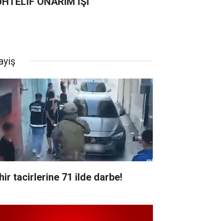
HTELİF ONARIM İŞİ
ayiş
ir tacirlerine 71 ilde darbe!