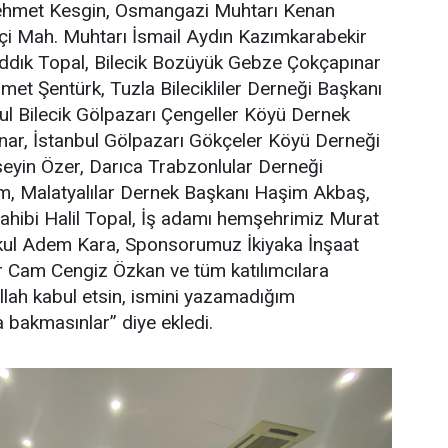
ehmet Kesgin, Osmangazi Muhtarı Kenan
çi Mah. Muhtarı İsmail Aydın Kazımkarabekir
ıddık Topal, Bilecik Bozüyük Gebze Çokçapınar
t Şentürk, Tuzla Bilecikliler Derneği Başkanı
ul Bilecik Gölpazarı Çengeller Köyü Dernek
nar, İstanbul Gölpazarı Gökçeler Köyü Derneği
eyin Özer, Darıca Trabzonlular Derneği
, Malatyalılar Dernek Başkanı Haşim Akbaş,
ahibi Halil Topal, İş adamı hemşehrimiz Murat
kul Adem Kara, Sponsorumuz İkiyaka İnşaat
r Cam Cengiz Özkan ve tüm katılımcılara
llah kabul etsin, ismini yazamadığım
a bakmasınlar” diye ekledi.