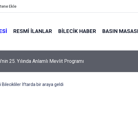
itene Ekle
ESI
RESMI İLANLAR
BILECIK HABER
BASIN MASAS
alyaları küle döndü
 Bilecikliler İftarda bir araya geldi