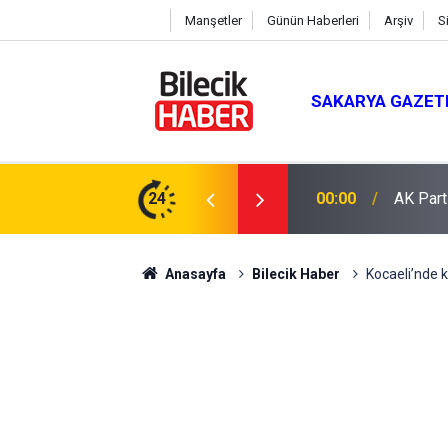
Manşetler
Günün Haberleri
Arşiv
S
SAKARYA GAZET
 Mevlit Programı
24
16:04
Saman b
Anasayfa
Bilecik Haber
Kocaeli’nde ki