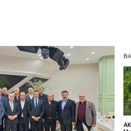
Bi
AK