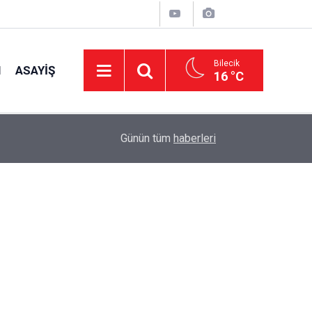
Bilecik
I
ASAYIŞ
16 °C
15:39
İl Genel Meclisi’nden okullara 1.8 milyon TL de
Günün tüm
haberleri