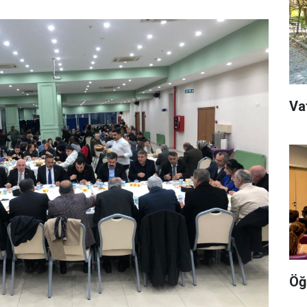
Va
Öğ