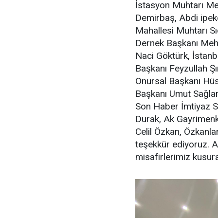
İstasyon Muhtarı M
Demirbaş, Abdi ipek
Mahallesi Muhtarı S
Dernek Başkanı Mehme
Naci Göktürk, İstanb
Başkanı Feyzullah Şı
Onursal Başkanı Hüs
Başkanı Umut Sağlam
Son Haber İmtiyaz S
Durak, Ak Gayrimen
Celil Özkan, Özkanla
teşekkür ediyoruz. A
misafirlerimiz kusur