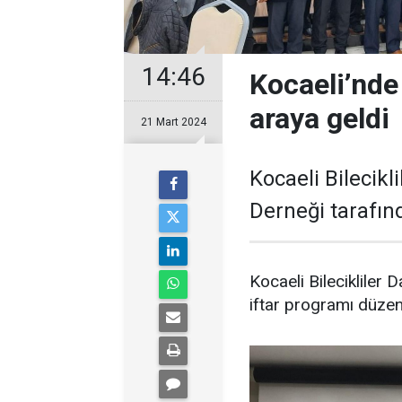
14:46
Kocaeli’nde k
araya geldi
21 Mart 2024
Kocaeli Bilecik
Derneği tarafın
Kocaeli Bilecikliler
iftar programı düzen