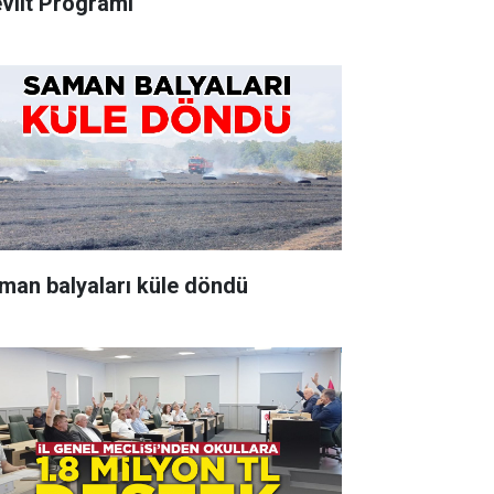
vlit Programı
man balyaları küle döndü