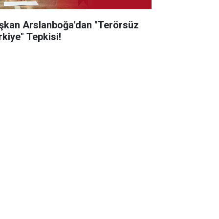
şkan Arslanboğa'dan "Terörsüz
rkiye" Tepkisi!