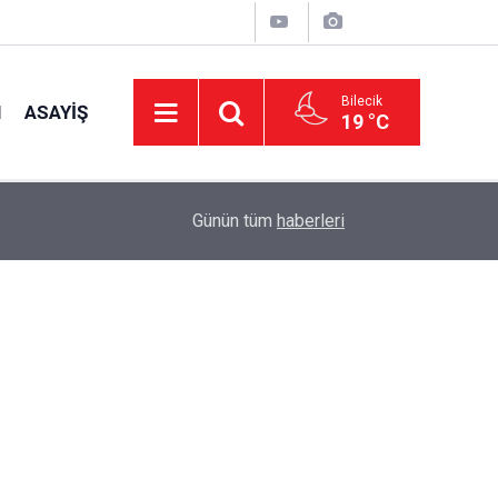
Bilecik
I
ASAYIŞ
19 °C
15:39
İl Genel Meclisi’nden okullara 1.8 milyon TL de
Günün tüm
haberleri