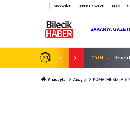
Manşetler
Günün Haberleri
Arşiv
S
SAKARYA GAZET
 Mevlit Programı
24
16:04
Saman b
Anasayfa
Asayiş
KOMBİ HIRSIZLARI 