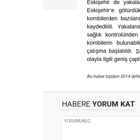
Eskişehir de yakala
Eskişehir’e götürdükl
kombilerden bazıların
kaydedildi. Yakalan
sağlık kontrolünden
kombilerin bulunabi
çalışma başlatıldı. Ş
olayla ilgili geniş çap
Bu haber toplam 3014 def
HABERE
YORUM KAT