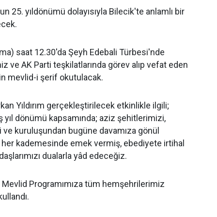
un 25. yıldönümü dolayısıyla Bilecik'te anlamlı bir
ecek.
a) saat 12.30'da Şeyh Edebali Türbesi'nde
miz ve AK Parti teşkilatlarında görev alıp vefat eden
in mevlid-i şerif okutulacak.
kan Yıldırım gerçekleştirilecek etkinlikle ilgili;
uş yıl dönümü kapsamında; aziz şehitlerimizi,
i ve kuruluşundan bugüne davamıza gönül
n her kademesinde emek vermiş, ebediyete irtihal
daşlarımızı dualarla yâd edeceğiz.
 Mevlid Programımıza tüm hemşehrilerimiz
kullandı.