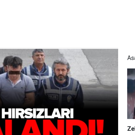
As
Zeh