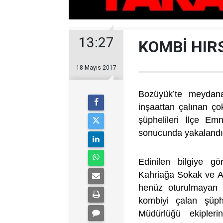
13:27
KOMBİ HIR
18 Mayıs 2017
Bozüyük’te meydana 
inşaattan çalınan çok
şüphelileri İlçe Emn
sonucunda yakalandı
Edinilen bilgiye g
Kahriağa Sokak ve Ali
henüz oturulmayan 
kombiyi çalan şüph
Müdürlüğü ekipleri