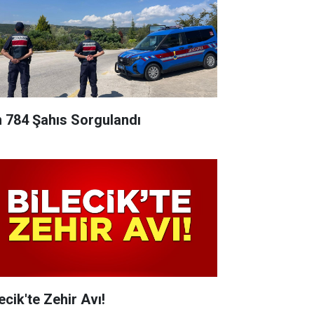
n 784 Şahıs Sorgulandı
ecik'te Zehir Avı!