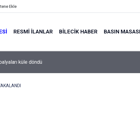
itene Ekle
ESI
RESMI İLANLAR
BILECIK HABER
BASIN MASAS
alyaları küle döndü
YAKALANDI