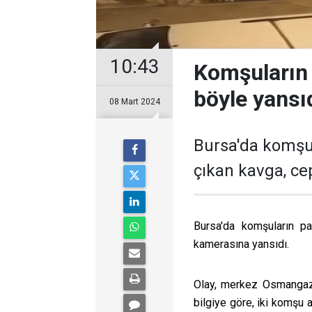
10:43
Komşuların
böyle yansı
08 Mart 2024
Bursa'da komşul
çıkan kavga, ce
Bursa'da komşuların pa
kamerasına yansıdı.
Olay, merkez Osmangazi
bilgiye göre, iki komşu a