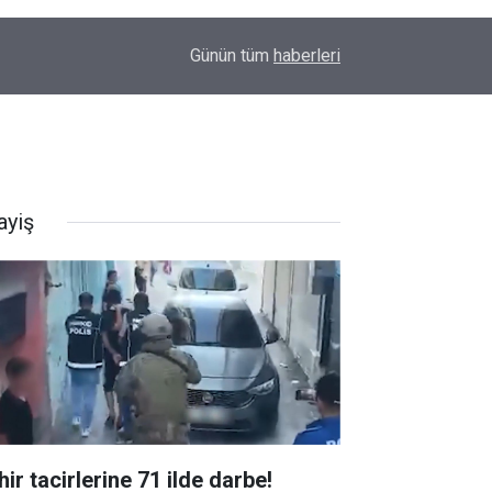
10:56
Bilecik'te Kamber Biberi hasadı
Günün tüm
haberleri
ayiş
ir tacirlerine 71 ilde darbe!