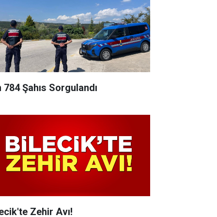
n 784 Şahıs Sorgulandı
ecik'te Zehir Avı!