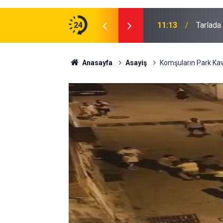
24
11:13
Tarlada 
Anasayfa
Asayiş
Komşuların Park Kav