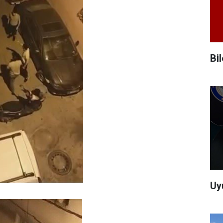
Bi
Uy