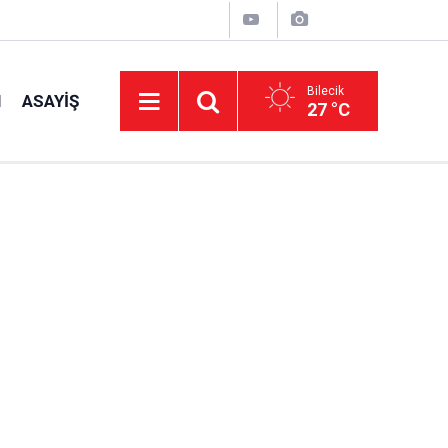
Bilecik
I
ASAYIŞ
27 °C