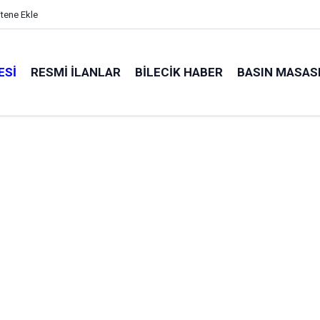
itene Ekle
ESI
RESMI İLANLAR
BILECIK HABER
BASIN MASAS