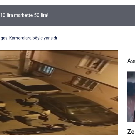
10 lira markette 50 lira!
gası Kameralara böyle yansıdı
As
Zeh