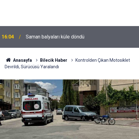
15:39
İl Genel Meclisi’nden okullara 1.8 milyon TL destek
Anasayfa
Bilecik Haber
Kontrolden Çıkan Motosiklet
Devrildi, Sürücüsü Yaralandı