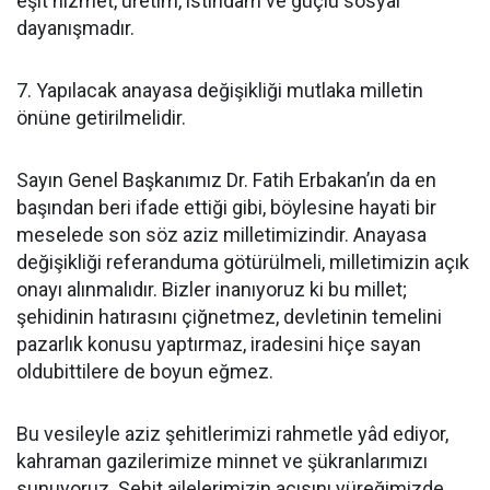
eşit hizmet, üretim, istihdam ve güçlü sosyal
dayanışmadır.
7. Yapılacak anayasa değişikliği mutlaka milletin
önüne getirilmelidir.
Sayın Genel Başkanımız Dr. Fatih Erbakan’ın da en
başından beri ifade ettiği gibi, böylesine hayati bir
meselede son söz aziz milletimizindir. Anayasa
değişikliği referanduma götürülmeli, milletimizin açık
onayı alınmalıdır. Bizler inanıyoruz ki bu millet;
şehidinin hatırasını çiğnetmez, devletinin temelini
pazarlık konusu yaptırmaz, iradesini hiçe sayan
oldubittilere de boyun eğmez.
Bu vesileyle aziz şehitlerimizi rahmetle yâd ediyor,
kahraman gazilerimize minnet ve şükranlarımızı
sunuyoruz. Şehit ailelerimizin acısını yüreğimizde