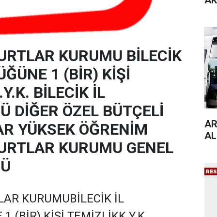
YURTLAR KURUMU BİLECİK
ĞÜNE 1 (BİR) KİŞİ
Y.K. BİLECİK İL
 DİĞER ÖZEL BÜTÇELİ
AR
AR YÜKSEK ÖĞRENİM
AL
YURTLAR KURUMU GENEL
ĞÜ
LAR KURUMUBİLECİK İL
 (BİR) KİŞİ TEMİZLİKK.Y.K.