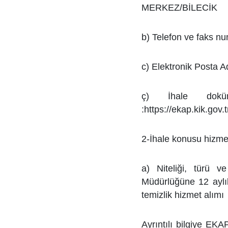
MERKEZ/BİLECİK
b) Telefon ve faks 
c) Elektronik Posta Ad
ç) İhale doküma
:https://ekap.kik.gov
2-İhale konusu hizme
a) Niteliği, türü v
Müdürlüğüne 12 aylı
temizlik hizmet alımı
Ayrıntılı bilgiye EKA