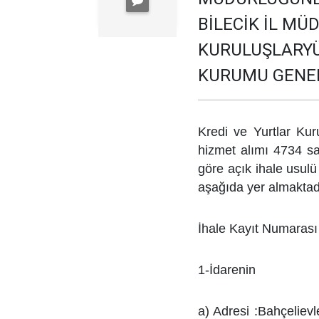
BİLECİK İL MÜ
KURULUŞLARYÜ
KURUMU GENE
Kredi ve Yurtlar Kur
hizmet alımı 4734 s
göre açık ihale usulü i
aşağıda yer
almaktad
İhale Kayıt Numaras
1-İdarenin
a) Adresi :Bahçeliev