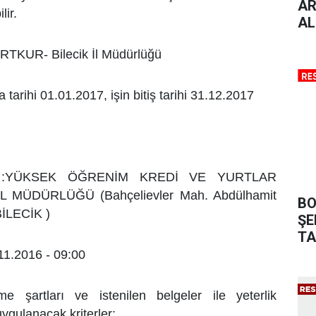
AR
lir.
AL
URTKUR- Bilecik İl Müdürlüğü
 tarihi 01.01.2017, işin bitiş tarihi 31.12.2017
er :YÜKSEK ÖĞRENİM KREDİ VE YURTLAR
 İL MÜDÜRLÜĞÜ
(Bahçelievler Mah. Abdülhamit
BO
BİLECİK )
ŞE
TA
.11.2016 - 09:00
lme şartları ve istenilen belgeler ile yeterlik
ygulanacak kriterler: