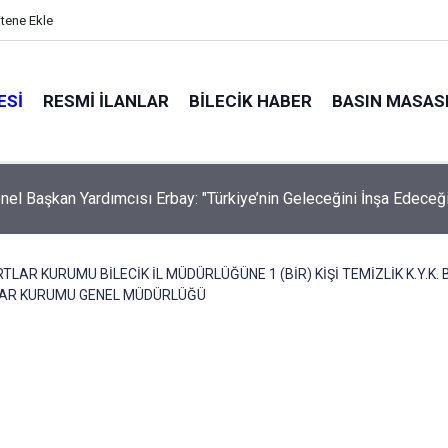
itene Ekle
ESI
RESMI İLANLAR
BILECIK HABER
BASIN MASAS
ijital Müzesi'nde Sona Doğru
RTLAR KURUMU BİLECİK İL MÜDÜRLÜĞÜNE 1 (BİR) KİŞİ TEMİZLİK K.Y.K.
LAR KURUMU GENEL MÜDÜRLÜĞÜ