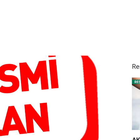
Re
AK