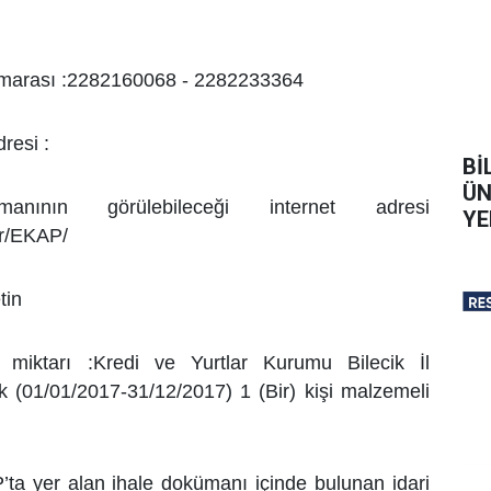
numarası :2282160068 - 2282233364
resi :
Bİ
ÜN
nının görülebileceği internet adresi
YE
.tr/EKAP/
tin
e miktarı :Kredi ve Yurtlar Kurumu Bilecik İl
k (01/01/2017-31/12/2017)
1 (Bir) kişi malzemeli
P’ta yer alan ihale dokümanı içinde bulunan idari