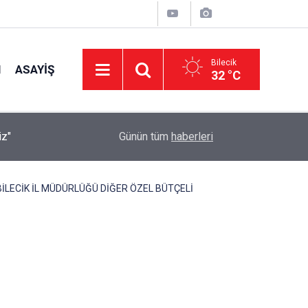
Bilecik
I
ASAYIŞ
32 °C
15:53
Köy Muhtarlarına İmar Bilgilendirmesi
Günün tüm
haberleri
 BİLECİK İL MÜDÜRLÜĞÜ DİĞER ÖZEL BÜTÇELİ