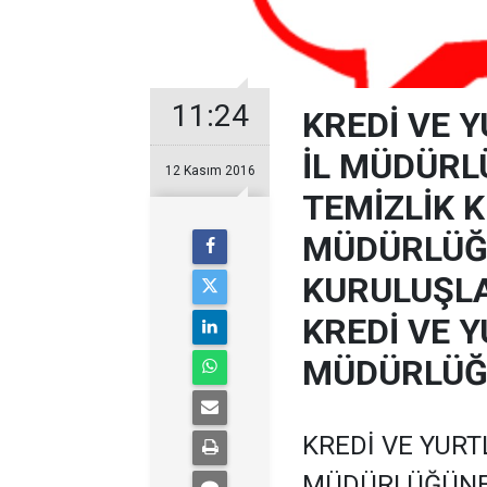
11:24
KREDİ VE 
İL MÜDÜRLÜ
12 Kasım 2016
TEMİZLİK K.
MÜDÜRLÜĞÜ
KURULUŞL
KREDİ VE 
MÜDÜRLÜ
KREDİ VE YURT
MÜDÜRLÜĞÜNE 1