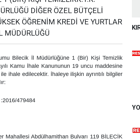
DÜRLÜĞÜ DİĞER ÖZEL BÜTÇELİ
KSEK ÖĞRENİM KREDİ VE YURTLAR
KI
L MÜDÜRLÜĞÜ
umu Bilecik İl Müdürlüğüne 1 (Bir) Kişi Temizlik
ayılı Kamu İhale Kanununun
19 uncu maddesine
le ihale edilecektir. İhaleye ilişkin ayrıntılı bilgiler
ır:
ı :2016/479484
YO
ler Mahallesi Abdülhamithan Bulvarı 119 BİLECİK