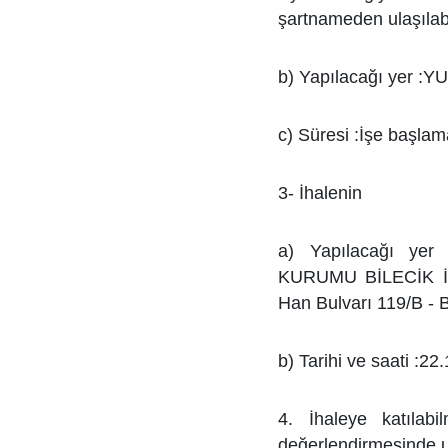
şartnameden
ulaşılabi
b) Yapılacağı yer :Y
c) Süresi :İşe başlama
3- İhalenin
a) Yapılacağı y
KURUMU BİLECİK
Han Bulvarı 119/B - 
b) Tarihi ve saati :22
4. İhaleye katılabi
değerlendirmesinde u