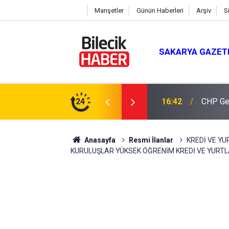
Manşetler
Günün Haberleri
Arşiv
S
SAKARYA GAZET
ay: "Türkiye’nin Geleceğini İnşa Edeceğiz"
24
16:18
Söğüt D
Anasayfa
Resmi İlanlar
KREDİ VE YU
KURULUŞLAR YÜKSEK ÖĞRENİM KREDİ VE YURT