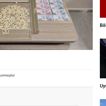
Bi
okunmuştur
Uy