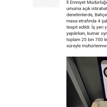
İl Emniyet Müdürlüğ
umuma açık istirahat
denetimlerde, Bahçel
masa etrafında 4 şa
tespit edildi. İş yeri 
yapılırken, kumar o
toplam 25 bin 700 li
süreyle mühürlenme iş