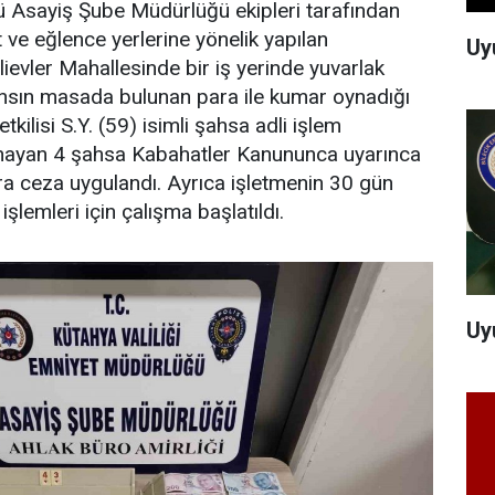
ü Asayiş Şube Müdürlüğü ekipleri tarafından
 ve eğlence yerlerine yönelik yapılan
Uy
ievler Mahallesinde bir iş yerinde yuvarlak
hsın masada bulunan para ile kumar oynadığı
yetkilisi S.Y. (59) isimli şahsa adli işlem
ynayan 4 şahsa Kabahatler Kanununca uyarınca
ra ceza uygulandı. Ayrıca işletmenin 30 gün
lemleri için çalışma başlatıldı.
Uy