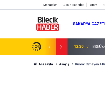
Manşetler
Günün Haberleri
Arşiv
S
SAKARYA GAZET
üşüş
24
12:30
BŞEÜ'de
Anasayfa
Asayiş
Kumar Oynayan 4 Ki