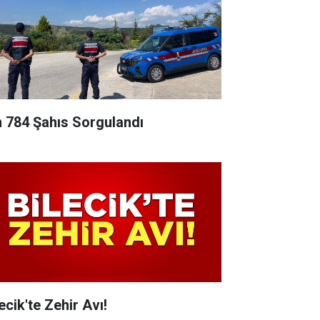
n 784 Şahıs Sorgulandı
ecik'te Zehir Avı!