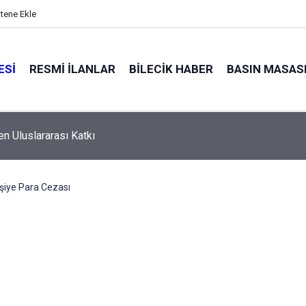
itene Ekle
ESI
RESMI İLANLAR
BILECIK HABER
BASIN MASAS
n Uluslararası Katkı
şiye Para Cezası