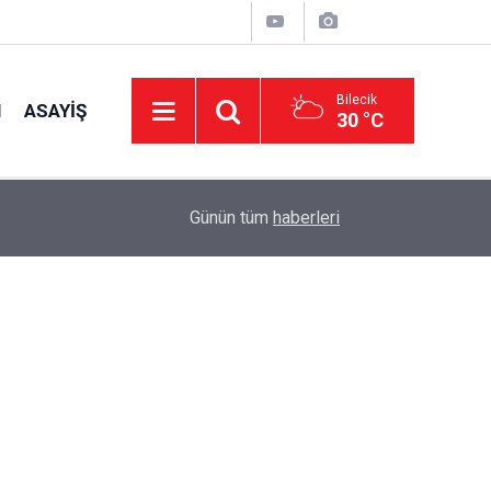
Bilecik
I
ASAYIŞ
30 °C
12:15
Osmaneli'nde yol ve çevre düzenleme çalışmala
Günün tüm
haberleri