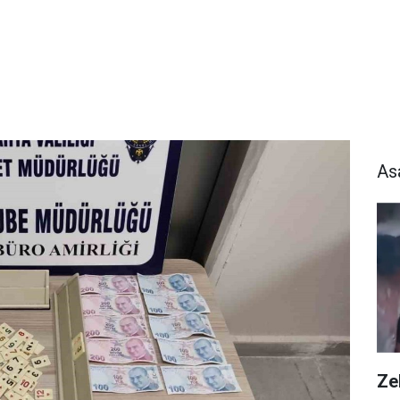
As
Zeh