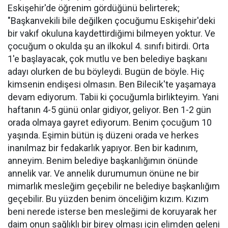
Eskişehir'de öğrenim gördüğünü belirterek;
"Başkanvekili bile değilken çocuğumu Eskişehir'deki
bir vakıf okuluna kaydettirdiğimi bilmeyen yoktur. Ve
çocuğum o okulda şu an ilkokul 4. sınıfı bitirdi. Orta
1'e başlayacak, çok mutlu ve ben belediye başkanı
adayı olurken de bu böyleydi. Bugün de böyle. Hiç
kimsenin endişesi olmasın. Ben Bilecik'te yaşamaya
devam ediyorum. Tabii ki çocuğumla birlikteyim. Yani
haftanın 4-5 günü onlar gidiyor, geliyor. Ben 1-2 gün
orada olmaya gayret ediyorum. Benim çocuğum 10
yaşında. Eşimin bütün iş düzeni orada ve herkes
inanılmaz bir fedakarlık yapıyor. Ben bir kadınım,
anneyim. Benim belediye başkanlığımın önünde
annelik var. Ve annelik durumumun önüne ne bir
mimarlık mesleğim geçebilir ne belediye başkanlığım
geçebilir. Bu yüzden benim önceliğim kızım. Kızım
beni nerede isterse ben mesleğimi de koruyarak her
daim onun sağlıklı bir birey olması için elimden geleni