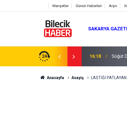
Manşetler
Günün Haberleri
Arşiv
S
SAKARYA GAZET
ay: "Türkiye’nin Geleceğini İnşa Edeceğiz"
24
16:18
Söğüt D
Anasayfa
Asayiş
LASTİĞİ PATLAYAN