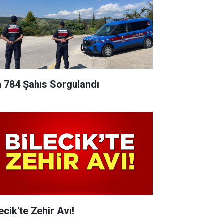
n 784 Şahıs Sorgulandı
ecik'te Zehir Avı!