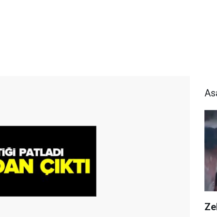
As
Zeh