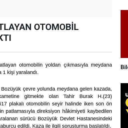
ATLAYAN OTOMOBİL
KTI
 patlayan otomobilin yoldan çıkmasıyla meydana
Bil
a 1 kişi yaralandı.
re, Bozüyük çevre yolunda meydana gelen kazada,
tikametine gitmekte olan Tahir Burak H.(23)
17 plakalı otomobilin seyir halinde iken son ön
iğin patlamasıyla direksiyon hâkimiyeti kaybedilen
Yaralanan sürücü Bozüyük Devlet Hastanesindeki
aburcu edildi. Kaza ile ilgili soruşturma başlatıldı.