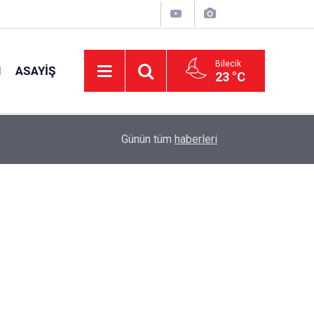
Bilecik
I
ASAYIŞ
23 °C
15:53
Köy Muhtarlarına İmar Bilgilendirmesi
Günün tüm
haberleri