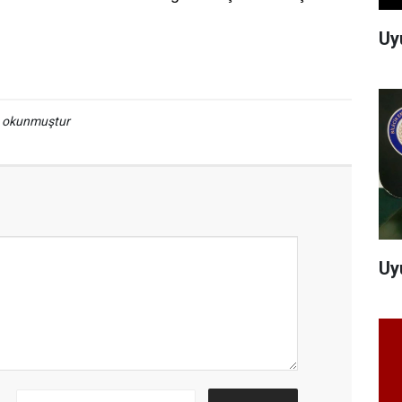
Uy
a okunmuştur
Uy