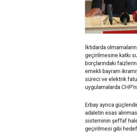
İktidarda olmamaları
geçirilmesine katkı su
borçlarındaki faizleri
emekli bayram ikramiy
süreci ve elektrik fatu
uygulamalarda CHP’nin
Erbay ayrıca güçlendi
adaletin esas alınması
sisteminin şeffaf hale
geçirilmesi gibi hedefl