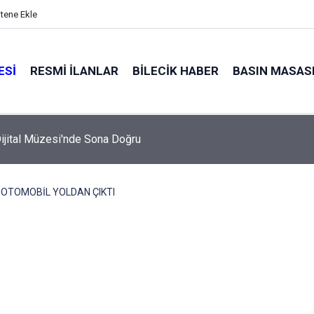
itene Ekle
ESI
RESMI İLANLAR
BILECIK HABER
BASIN MASAS
ijital Müzesi'nde Sona Doğru
 OTOMOBİL YOLDAN ÇIKTI