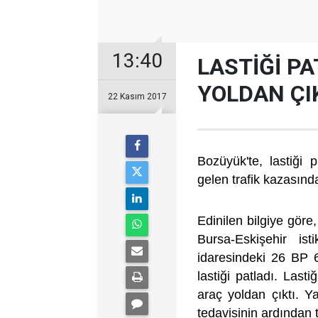
13:40
LASTİĞİ P
YOLDAN ÇI
22 Kasım 2017
Bozüyük'te, lastiği
gelen trafik kazasınd
Edinilen bilgiye gö
Bursa-Eskişehir is
idaresindeki 26 BP 6
lastiği patladı. Last
araç yoldan çıktı. 
tedavisinin ardından t