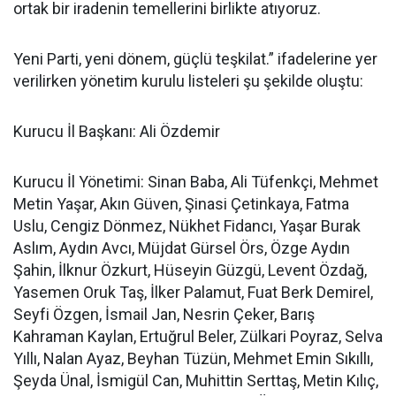
ortak bir iradenin temellerini birlikte atıyoruz.
Yeni Parti, yeni dönem, güçlü teşkilat.” ifadelerine yer
verilirken yönetim kurulu listeleri şu şekilde oluştu:
Kurucu İl Başkanı: Ali Özdemir
Kurucu İl Yönetimi: Sinan Baba, Ali Tüfenkçi, Mehmet
Metin Yaşar, Akın Güven, Şinasi Çetinkaya, Fatma
Uslu, Cengiz Dönmez, Nükhet Fidancı, Yaşar Burak
Aslım, Aydın Avcı, Müjdat Gürsel Örs, Özge Aydın
Şahin, İlknur Özkurt, Hüseyin Güzgü, Levent Özdağ,
Yasemen Oruk Taş, İlker Palamut, Fuat Berk Demirel,
Seyfi Özgen, İsmail Jan, Nesrin Çeker, Barış
Kahraman Kaylan, Ertuğrul Beler, Zülkari Poyraz, Selva
Yıllı, Nalan Ayaz, Beyhan Tüzün, Mehmet Emin Sıkıllı,
Şeyda Ünal, İsmigül Can, Muhittin Serttaş, Metin Kılıç,