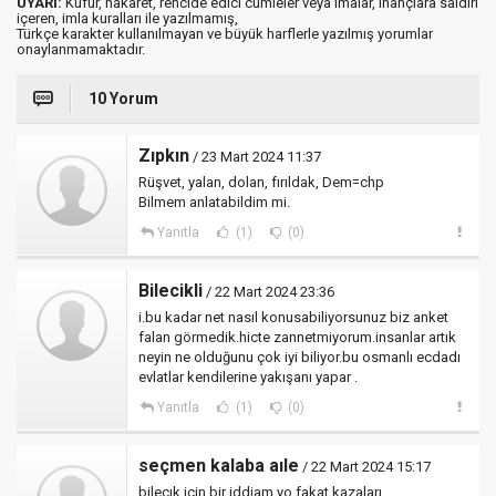
UYARI:
Küfür, hakaret, rencide edici cümleler veya imalar, inançlara saldırı
içeren, imla kuralları ile yazılmamış,
Türkçe karakter kullanılmayan ve büyük harflerle yazılmış yorumlar
onaylanmamaktadır.
10 Yorum
Zıpkın
/ 23 Mart 2024 11:37
Rüşvet, yalan, dolan, fırıldak, Dem=chp
Bilmem anlatabildim mi.
Yanıtla
(1)
(0)
Bilecikli
/ 22 Mart 2024 23:36
i.bu kadar net nasıl konusabiliyorsunuz biz anket
falan görmedik.hicte zannetmiyorum.insanlar artık
neyin ne olduğunu çok iyi biliyor.bu osmanlı ecdadı
evlatlar kendilerine yakışanı yapar .
Yanıtla
(1)
(0)
seçmen kalaba aıle
/ 22 Mart 2024 15:17
bilecık için bir iddiam yo fakat kazaları