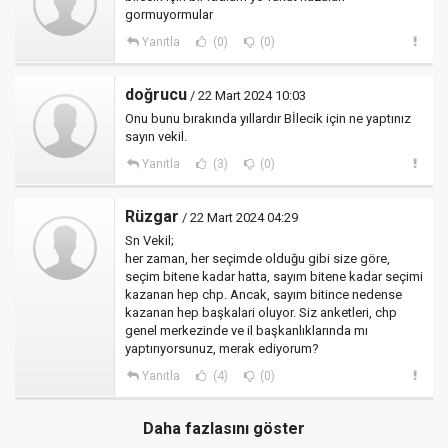
gormuyormular
Yanıtla
(0)
(0)
doğrucu
/ 22 Mart 2024 10:03
Onu bunu bırakında yıllardır Bİlecik için ne yaptınız
sayın vekil.
Yanıtla
(3)
(0)
Rüzgar
/ 22 Mart 2024 04:29
Sn Vekil;
her zaman, her seçimde olduğu gibi size göre,
seçim bitene kadar hatta, sayım bitene kadar seçimi
kazanan hep chp. Ancak, sayım bitince nedense
kazanan hep başkalari oluyor. Siz anketleri, chp
genel merkezinde ve il başkanlıklarında mı
yaptırıyorsunuz, merak ediyorum?
Yanıtla
(4)
(0)
Daha fazlasını göster