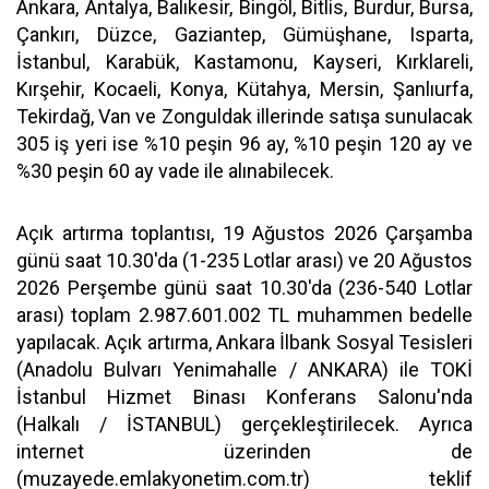
Ankara, Antalya, Balıkesir, Bingöl, Bitlis, Burdur, Bursa,
Çankırı, Düzce, Gaziantep, Gümüşhane, Isparta,
İstanbul, Karabük, Kastamonu, Kayseri, Kırklareli,
Kırşehir, Kocaeli, Konya, Kütahya, Mersin, Şanlıurfa,
Tekirdağ, Van ve Zonguldak illerinde satışa sunulacak
305 iş yeri ise %10 peşin 96 ay, %10 peşin 120 ay ve
%30 peşin 60 ay vade ile alınabilecek.
Açık artırma toplantısı, 19 Ağustos 2026 Çarşamba
günü saat 10.30'da (1-235 Lotlar arası) ve 20 Ağustos
2026 Perşembe günü saat 10.30'da (236-540 Lotlar
arası) toplam 2.987.601.002 TL muhammen bedelle
yapılacak. Açık artırma, Ankara İlbank Sosyal Tesisleri
(Anadolu Bulvarı Yenimahalle / ANKARA) ile TOKİ
İstanbul Hizmet Binası Konferans Salonu'nda
(Halkalı / İSTANBUL) gerçekleştirilecek. Ayrıca
internet üzerinden de
(muzayede.emlakyonetim.com.tr) teklif