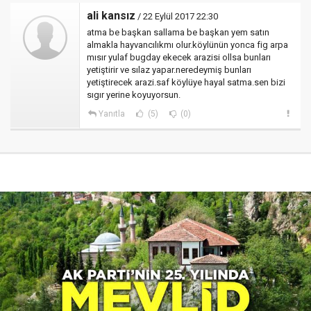
ali kansız
/ 22 Eylül 2017 22:30
atma be başkan sallama be başkan yem satın
almakla hayvancılıkmı olur.köylünün yonca fig arpa
mısır yulaf bugday ekecek arazisi ollsa bunları
yetiştirir ve sılaz yapar.neredeymiş bunları
yetiştirecek arazi.saf köylüye hayal satma.sen bizi
sıgır yerine koyuyorsun.
Yanıtla
(5)
(0)