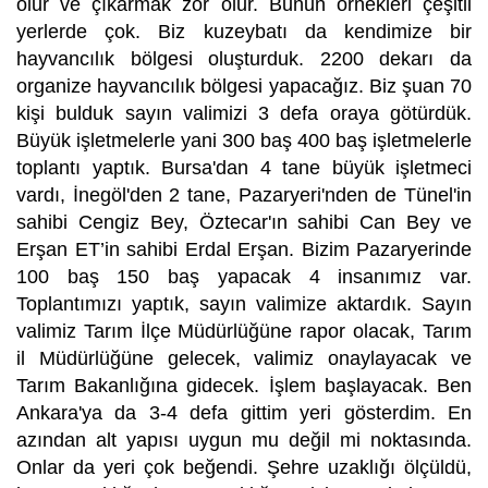
olur ve çıkarmak zor olur. Bunun örnekleri çeşitli
yerlerde çok. Biz kuzeybatı da kendimize bir
hayvancılık bölgesi oluşturduk. 2200 dekarı da
organize hayvancılık bölgesi yapacağız. Biz şuan 70
kişi bulduk sayın valimizi 3 defa oraya götürdük.
Büyük işletmelerle yani 300 baş 400 baş işletmelerle
toplantı yaptık. Bursa'dan 4 tane büyük işletmeci
vardı, İnegöl'den 2 tane, Pazaryeri'nden de Tünel'in
sahibi Cengiz Bey, Öztecar'ın sahibi Can Bey ve
Erşan ET’in sahibi Erdal Erşan. Bizim Pazaryerinde
100 baş 150 baş yapacak 4 insanımız var.
Toplantımızı yaptık, sayın valimize aktardık. Sayın
valimiz Tarım İlçe Müdürlüğüne rapor olacak, Tarım
il Müdürlüğüne gelecek, valimiz onaylayacak ve
Tarım Bakanlığına gidecek. İşlem başlayacak. Ben
Ankara'ya da 3-4 defa gittim yeri gösterdim. En
azından alt yapısı uygun mu değil mi noktasında.
Onlar da yeri çok beğendi. Şehre uzaklığı ölçüldü,