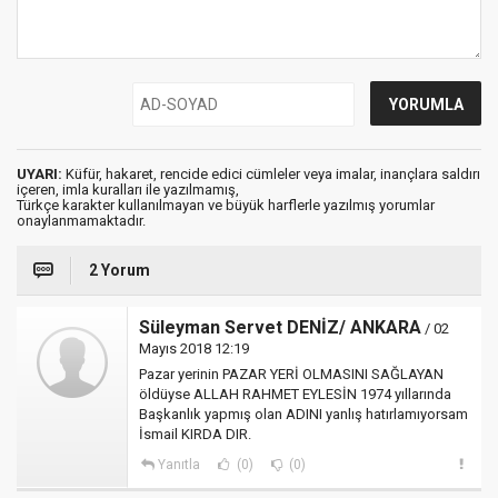
UYARI:
Küfür, hakaret, rencide edici cümleler veya imalar, inançlara saldırı
içeren, imla kuralları ile yazılmamış,
Türkçe karakter kullanılmayan ve büyük harflerle yazılmış yorumlar
onaylanmamaktadır.
2 Yorum
Süleyman Servet DENİZ/ ANKARA
/ 02
Mayıs 2018 12:19
Pazar yerinin PAZAR YERİ OLMASINI SAĞLAYAN
öldüyse ALLAH RAHMET EYLESİN 1974 yıllarında
Başkanlık yapmış olan ADINI yanlış hatırlamıyorsam
İsmail KIRDA DIR.
Yanıtla
(0)
(0)