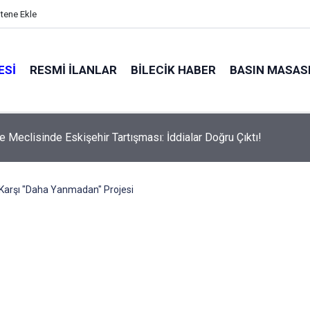
itene Ekle
ESI
RESMI İLANLAR
BILECIK HABER
BASIN MASAS
e Meclisinde Eskişehir Tartışması: İddialar Doğru Çıktı!
Karşı "Daha Yanmadan" Projesi