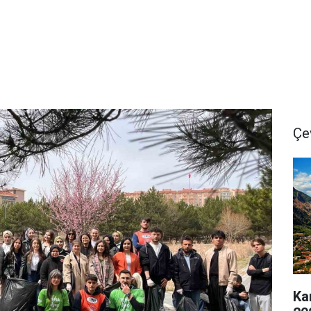
Çe
Ka