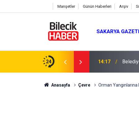
Manşetler
Günün Haberleri
Arşiv
S
SAKARYA GAZET
dı
24
14:17
Belediy
Anasayfa
Çevre
Orman Yangınlarına 