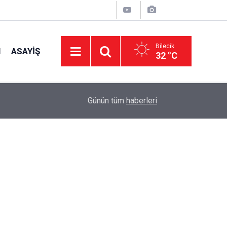
Bilecik
I
ASAYIŞ
32 °C
14:03
Çocuklar İçin Güvenli Mini Club Alanları ve Aktivi
Günün tüm
haberleri