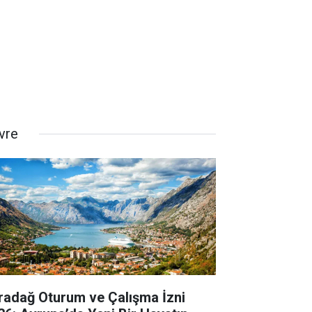
vre
radağ Oturum ve Çalışma İzni