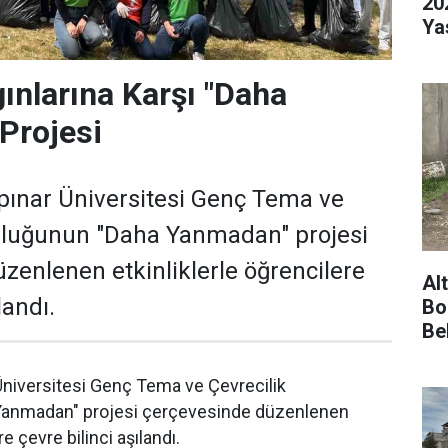
20
Ya
nlarına Karşı "Daha
Projesi
ınar Üniversitesi Genç Tema ve
luluğunun "Daha Yanmadan" projesi
zenlenen etkinliklerle öğrencilere
Al
landı.
Bo
Be
niversitesi Genç Tema ve Çevrecilik
Yanmadan" projesi çerçevesinde düzenlenen
re çevre bilinci aşılandı.