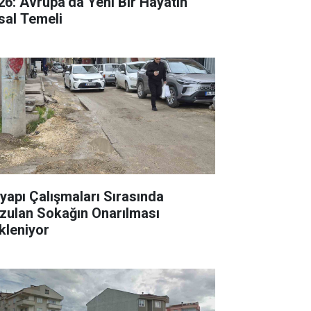
26: Avrupa’da Yeni Bir Hayatın
sal Temeli
tyapı Çalışmaları Sırasında
zulan Sokağın Onarılması
kleniyor