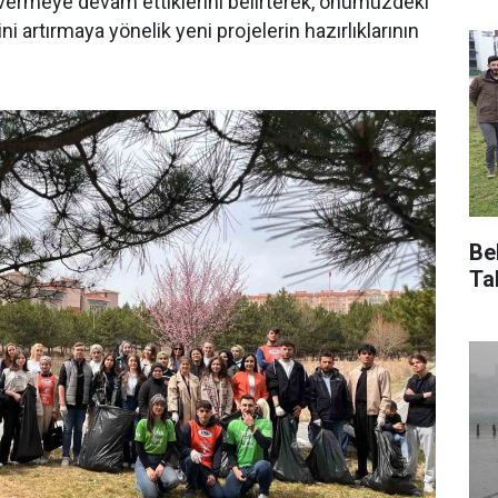
vermeye devam ettiklerini belirterek, önümüzdeki
cini artırmaya yönelik yeni projelerin hazırlıklarının
Be
Ta