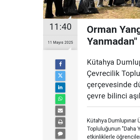
11:40
Orman Yangı
Yanmadan" 
11 Mayıs 2025
Kütahya Dumlup
Çevrecilik Top
çerçevesinde dü
çevre bilinci aşı
Kütahya Dumlupınar Ü
Topluluğunun "Daha 
etkinliklerle öğrencile