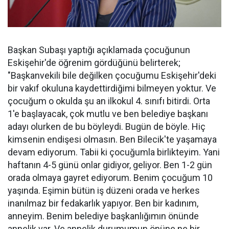
Başkan Subaşı yaptığı açıklamada çocuğunun
Eskişehir'de öğrenim gördüğünü belirterek;
"Başkanvekili bile değilken çocuğumu Eskişehir'deki
bir vakıf okuluna kaydettirdiğimi bilmeyen yoktur. Ve
çocuğum o okulda şu an ilkokul 4. sınıfı bitirdi. Orta
1'e başlayacak, çok mutlu ve ben belediye başkanı
adayı olurken de bu böyleydi. Bugün de böyle. Hiç
kimsenin endişesi olmasın. Ben Bilecik'te yaşamaya
devam ediyorum. Tabii ki çocuğumla birlikteyim. Yani
haftanın 4-5 günü onlar gidiyor, geliyor. Ben 1-2 gün
orada olmaya gayret ediyorum. Benim çocuğum 10
yaşında. Eşimin bütün iş düzeni orada ve herkes
inanılmaz bir fedakarlık yapıyor. Ben bir kadınım,
anneyim. Benim belediye başkanlığımın önünde
annelik var. Ve annelik durumumun önüne ne bir