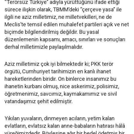
“Terörsüz Türkiye” adıyla yürüttüğünü ifade ettiği
sürece ilişkin olarak, TBMM’deki “çerçeve yasa” ile
ilgili ne aziz milletimiz, ne milletvekilleri, ne de
Meclis’te temsil edilen muhalefet partileri açık ve net
biçimde bilgilendirilmiş değildir. Bu yasal
düzenlemenin kapsamı, amacı, sınırları ve sonuçları
derhal milletimizle paylaşılmalıdır.
Aziz milletimiz çok iyi bilmektedir ki; PKK terör
örgütü, Cumhuriyet tarihimizin en kanlı ihanet
hareketlerinden biridir. On binlerce insanımız bu
ihanetin kurbanı olmuş, nice askerimiz, polisimiz,
öğretmenimiz, savcımız, kaymakamımız ve sivil
vatandaşımız şehit edilmiştir.
Yıkılan yuvaların, dinmeyen acıların, yetim kalan
evlatların, evlatsız kalan anne-babaların hatırası hâlâ
yüreğimizdedir. Böylesine ağır bir bedel ödetmiş bir