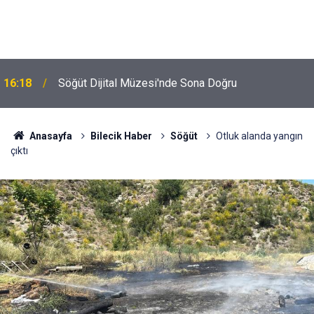
16:18
Söğüt Dijital Müzesi'nde Sona Doğru
Anasayfa
Bilecik Haber
Söğüt
Otluk alanda yangın
çıktı