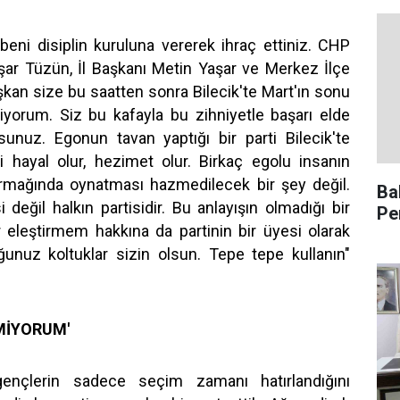
beni disiplin kuruluna vererek ihraç ettiniz. CHP
Yaşar Tüzün, İl Başkanı Metin Yaşar ve Merkez İlçe
şkan size bu saatten sonra Bilecik'te Mart'ın sonu
diyorum. Siz bu kafayla bu zihniyetle başarı elde
z. Egonun tavan yaptığı bir parti Bilecik'te
 hayal olur, hezimet olur. Birkaç egolu insanın
parmağında oynatması hazmedilecek bir şey değil.
Ba
 değil halkın partisidir. Bu anlayışın olmadığı bir
Pe
 eleştirmem hakkına da partinin bir üyesi olarak
ğunuz koltuklar sizin olsun. Tepe tepe kullanın"
MİYORUM'
 gençlerin sadece seçim zamanı hatırlandığını