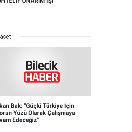
HTELİF ONARIM İŞİ
yaset
kan Bak: "Güçlü Türkiye İçin
orun Yüzü Olarak Çalışmaya
vam Edeceğiz"