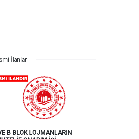
smi İlanlar
VE B BLOK LOJMANLARIN