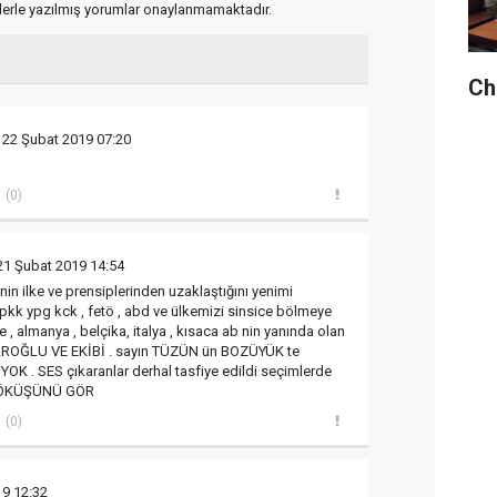
flerle yazılmış yorumlar onaylanmamaktadır.
Chp
 22 Şubat 2019 07:20
(0)
21 Şubat 2019 14:54
in ilke ve prensiplerinden uzaklaştığını yenimi
 pkk ypg kck , fetö , abd ve ülkemizi sinsice bölmeye
re , almanya , belçika, italya , kısaca ab nin yanında olan
TAROĞLU VE EKİBİ . sayın TÜZÜN ün BOZÜYÜK te
YOK . SES çıkaranlar derhal tasfiye edildi seçimlerde
 ÇÖKÜŞÜNÜ GÖR
(0)
19 12:32