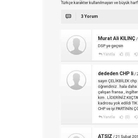
Türkçe karakter kullanılmayan ve büyük har
3 Yorum
Murat Ali KILINÇ
/
DSP ye geçsin
Yanıtla
(0)
dededen CHP li
/ 
sayın ÇELİKBİLEK chp n
öğrendiniz . hala daha
çalışan fransa , ingilte
kim . LİDERİNİZ KIIÇ
kadrosu yok edildi TIK 
CHP ve iyi PARTİNİN
Yanıtla
(0)
ATSIZ
/ 21 Şubat 20