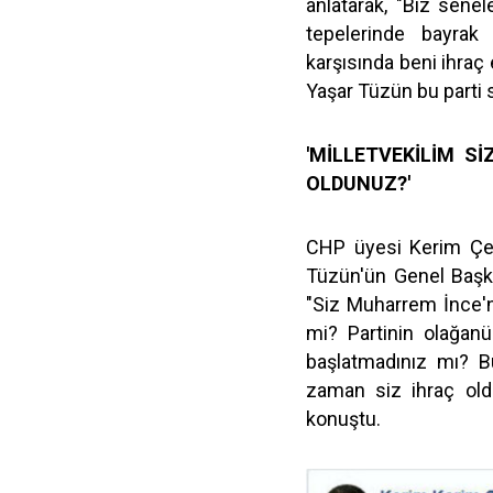
anlatarak, "Biz senel
tepelerinde bayrak 
karşısında beni ihraç 
Yaşar Tüzün bu parti s
'MİLLETVEKİLİM S
OLDUNUZ?'
CHP üyesi Kerim Çeli
Tüzün'ün Genel Başkan
"Siz Muharrem İnce'
mi? Partinin olağan
başlatmadınız mı? B
zaman siz ihraç old
konuştu.