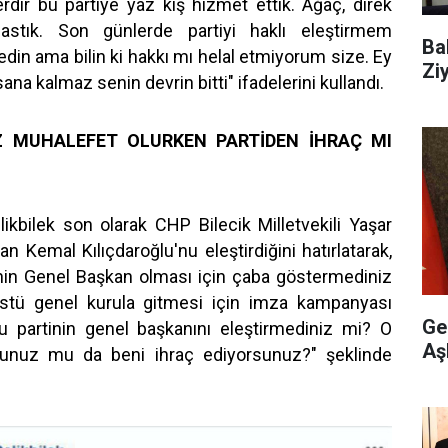
erdir bu partiye yaz kış hizmet ettik. Ağaç, direk
astık. Son günlerde partiyi haklı eleştirmem
Ba
edin ama bilin ki hakkı mı helal etmiyorum size. Ey
Ziy
ana kalmaz senin devrin bitti" ifadelerini kullandı.
İZ MUHALEFET OLURKEN PARTİDEN İHRAÇ MI
kbilek son olarak CHP Bilecik Milletvekili Yaşar
 Kemal Kılıçdaroğlu'nu eleştirdiğini hatırlatarak,
nin Genel Başkan olması için çaba göstermediniz
üstü genel kurula gitmesi için imza kampanyası
Ge
u partinin genel başkanını eleştirmediniz mi? O
Aş
unuz mu da beni ihraç ediyorsunuz?" şeklinde