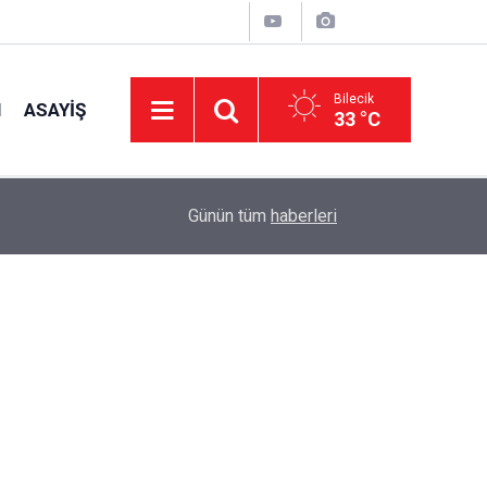
Bilecik
I
ASAYIŞ
33 °C
14:14
Kaymakam Titiz, İncelemelerde Bulundu
Günün tüm
haberleri