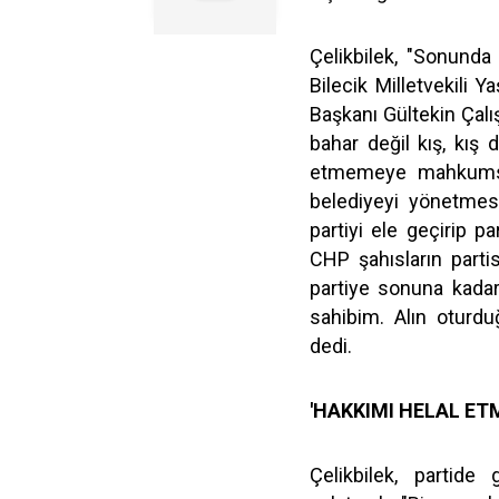
Çelikbilek, "Sonunda 
Bilecik Milletvekili 
Başkanı Gültekin Çalı
bahar değil kış, kış 
etmemeye mahkumsunu
belediyeyi yönetmesi
partiyi ele geçirip 
CHP şahısların partisi
partiye sonuna kadar
sahibim. Alın oturdu
dedi.
'HAKKIMI HELAL ET
Çelikbilek, partide