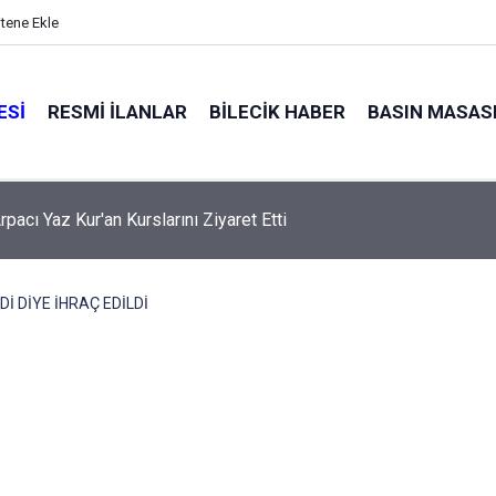
itene Ekle
ESI
RESMI İLANLAR
BILECIK HABER
BASIN MASAS
pacı Yaz Kur'an Kurslarını Ziyaret Etti
Dİ DİYE İHRAÇ EDİLDİ