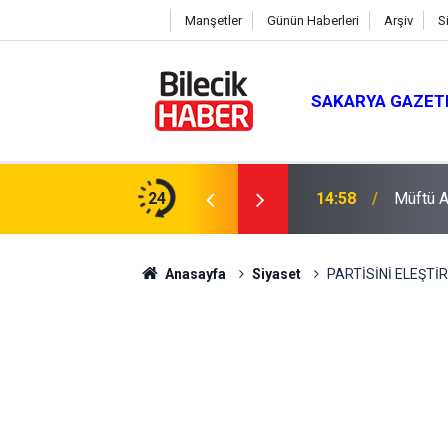
Manşetler
Günün Haberleri
Arşiv
S
SAKARYA GAZET
du
24
14:58
Müftü Ar
Anasayfa
Siyaset
PARTİSİNİ ELEŞTİR