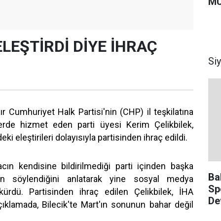
MU
ELEŞTİRDİ DİYE İHRAÇ
Si
dır Cumhuriyet Halk Partisi'nin (CHP) il teşkilatına
lerde hizmet eden parti üyesi Kerim Çelikbilek,
i eleştirileri dolayısıyla partisinden ihraç edildi.
acın kendisine bildirilmediği parti içinden başka
Ba
dan söylendiğini anlatarak yine sosyal medya
Sp
ürdü. Partisinden ihraç edilen Çelikbilek, İHA
De
çıklamada, Bilecik'te Mart'ın sonunun bahar değil