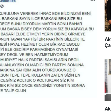
Ak 
Ça
Ak