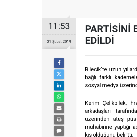
11:53
PARTİSİNİ 
EDİLDİ
21 Şubat 2019
Bilecik'te uzun yıllar
bağlı farklı kademe
sosyal medya üzerindek
Kerim Çelikbilek, ihr
arkadaşları tarafın
üzerinden ateş püsk
muhabirine yaptığı a
kış olduğunu belirtti.