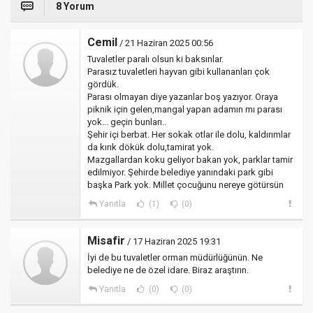
8 Yorum
Cemil
/ 21 Haziran 2025 00:56
Tuvaletler paralı olsun ki baksınlar.
Parasız tuvaletleri hayvan gibi kullananları çok
gördük.
Parası olmayan diye yazanlar boş yazıyor. Oraya
piknik için gelen,mangal yapan adamın mı parası
yok... geçin bunları..
Şehir içi berbat. Her sokak otlar ile dolu, kaldırımlar
da kırık dökük dolu,tamirat yok.
Mazgallardan koku geliyor bakan yok, parklar tamir
edilmiyor. Şehirde belediye yanındaki park gibi
başka Park yok. Millet çocuğunu nereye götürsün
Yanıtla
(1)
(0)
Misafir
/ 17 Haziran 2025 19:31
İyi de bu tuvaletler orman müdürlüğünün. Ne
belediye ne de özel idare. Biraz araştırın.
Yanıtla
(0)
(0)