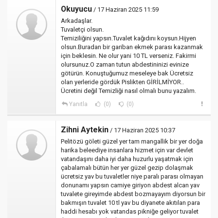
Okuyucu
/ 17 Haziran 2025 11:59
Arkadaşlar.
Tuvaletçi olsun.
Temiziliğini yapsın.Tuvalet kağıdını koysun.Hijyen
olsun.Buradan bir gariban ekmek parası kazanmak
için beklesin. Ne olur yani 10 TL verseniz. Fakirmi
olursunuz.O zaman tutun abdestininizi evinize
götürün. Konuştuğumuz meseleye bak Ücretsiz
olan yerleride gördük Pislikten GİRİLMİYOR..
Ücretini değil Temizliği nasıl olmalı bunu yazalım.
Yanıtla
(0)
(0)
Zihni Aytekin
/ 17 Haziran 2025 10:37
Pelitözü göleti güzel yer tam mangallik bir yer doğa
harika beleediye insanlara hizmet için var devlet
vatandaşını daha iyi daha huzurlu yaşatmak için
çabalamalı bütün her yer güzel gezip dolaşmak
ücretsiz yav bu tuvaletler niye paralı parası olmayan
donunamı yapsın camiye giriyon abdest alcan yav
tuvalete gireyimde abdest bozmayayım diyorsun bir
bakmışın tuvalet 10 tl yav bu diyanete akıtılan para
haddi hesabı yok vatandas pikniğe geliyor tuvalet