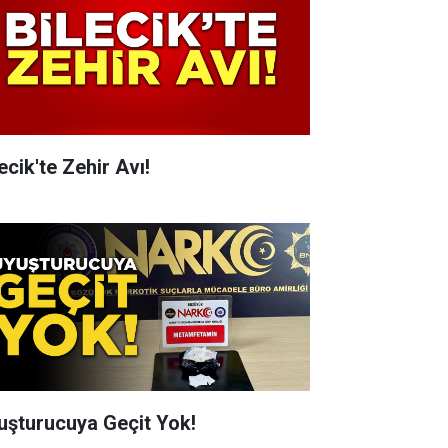
ecik'te Zehir Avı!
uşturucuya Geçit Yok!