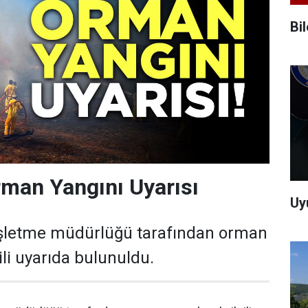
Bi
Orman Yangını Uyarısı
Uy
işletme müdürlüğü tarafından orman
gili uyarıda bulunuldu.