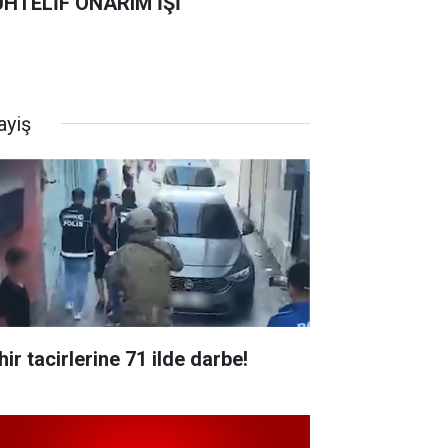
HTELİF ONARIM İŞİ
ayiş
ir tacirlerine 71 ilde darbe!