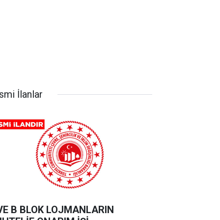
smi İlanlar
VE B BLOK LOJMANLARIN