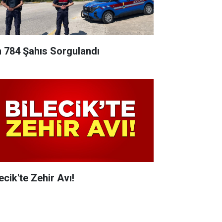
n 784 Şahıs Sorgulandı
ecik'te Zehir Avı!