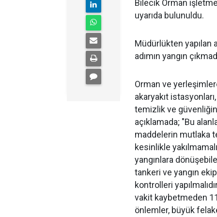
Bilecik Orman işletme
uyarıda bulunuldu.
Müdürlükten yapılan 
adımın yangın çıkmad
Orman ve yerleşimlere 
akaryakıt istasyonları,
temizlik ve güvenliği
açıklamada; "Bu alanla
maddelerin mutlaka t
kesinlikle yakılmamalı
yangınlara dönüşebile
tankeri ve yangın ekip
kontrolleri yapılmalıd
vakit kaybetmeden 112
önlemler, büyük felake