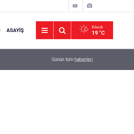
Bilecik
I
ASAYIŞ
19 °C
16:42
CHP Genel Başkan Yardımcısı Erbay: "Türkiye’ni
Günün tüm
haberleri