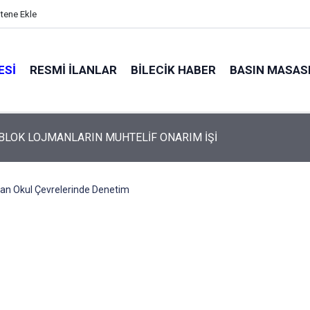
itene Ekle
ESI
RESMI İLANLAR
BILECIK HABER
BASIN MASAS
 BLOK LOJMANLARIN MUHTELİF ONARIM İŞİ
an Okul Çevrelerinde Denetim