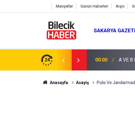
Manşetler
Günün Haberleri
Arşiv
S
SAKARYA GAZET
24
00:00
A VE B
Anasayfa
Asayiş
Polis Ve Jandarmad