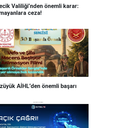
ecik Valiliği’nden önemli karar:
mayanlara ceza!
züyük AİHL’den önemli başarı