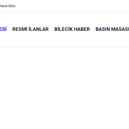
itene Ekle
ESI
RESMI İLANLAR
BILECIK HABER
BASIN MASAS