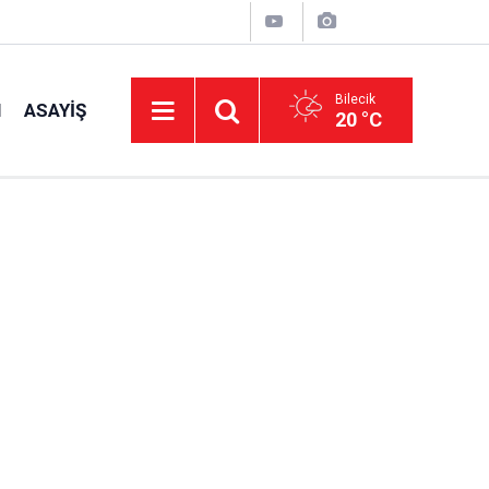
Bilecik
I
ASAYIŞ
20 °C