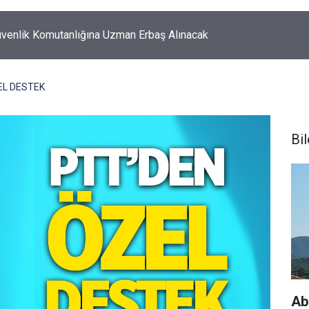
k'ta korkutan yangın!
EL DESTEK
Bi
Ab