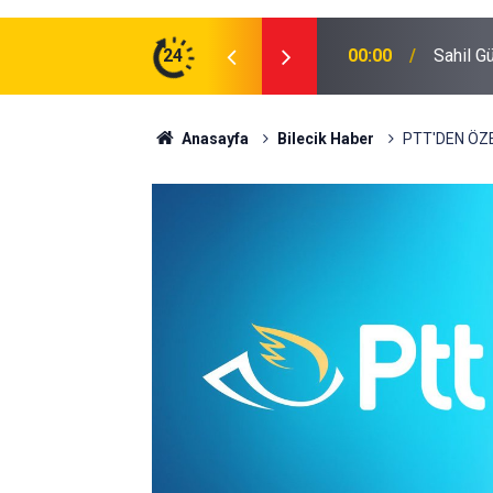
zman Erbaş Alınacak
24
16:40
Abbaslı
Anasayfa
Bilecik Haber
PTT'DEN ÖZ