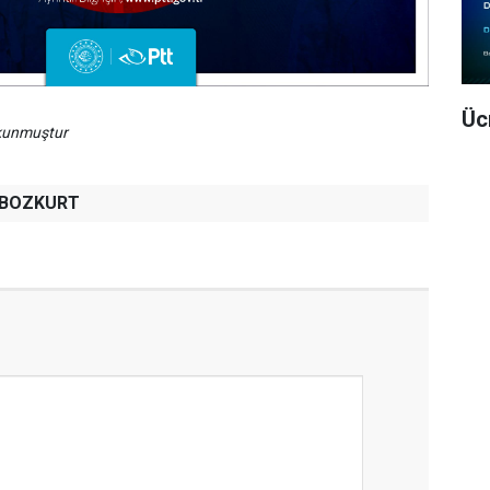
Üc
okunmuştur
h BOZKURT