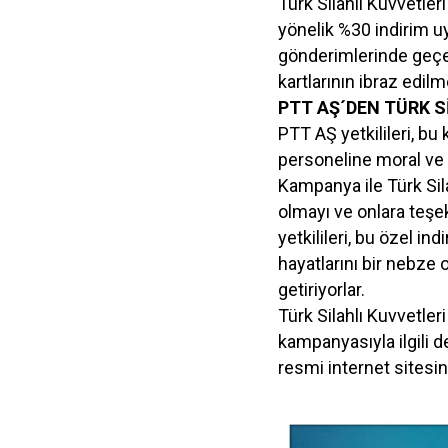
Türk Silahlı Kuvvetleri
yönelik %30 indirim uy
gönderimlerinde geçerl
kartlarının ibraz edil
PTT AŞ´DEN TÜRK S
PTT AŞ yetkilileri, bu
personeline moral ve 
Kampanya ile Türk Sil
olmayı ve onlara teşe
yetkilileri, bu özel in
hayatlarını bir nebze 
getiriyorlar.
Türk Silahlı Kuvvetleri
kampanyasıyla ilgili d
resmi internet sitesind