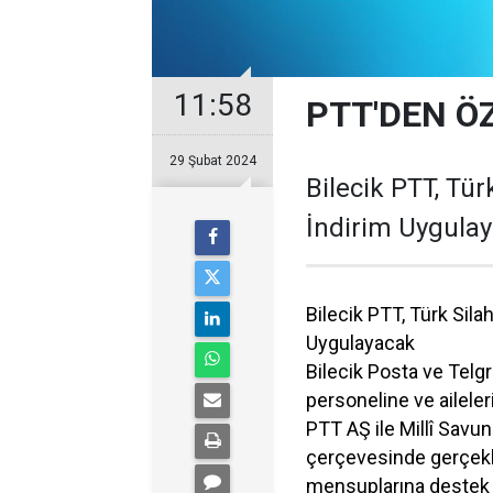
11:58
PTT'DEN Ö
29 Şubat 2024
Bilecik PTT, Tür
İndirim Uygula
Bilecik PTT, Türk Sila
Uygulayacak
Bilecik Posta ve Telgr
personeline ve aileler
PTT AŞ ile Millî Savun
çerçevesinde gerçekleş
mensuplarına destek ve