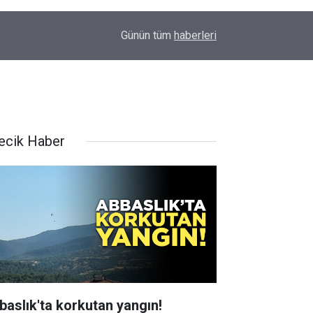
16:19
ERTUĞRUL OCAĞI'NDAN KOCAELİ’NE ZİYARET
Günün tüm
haberleri
lecik Haber
baslık'ta korkutan yangın!