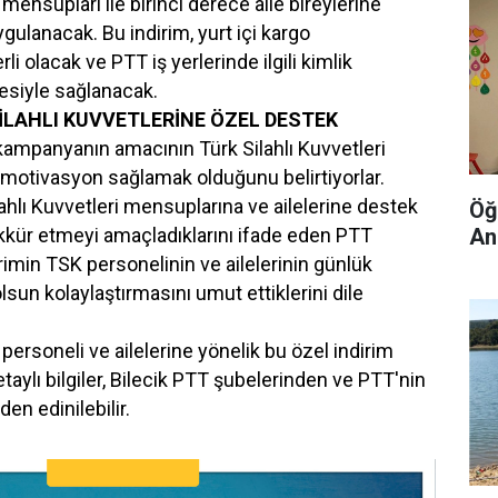
 mensupları ile birinci derece aile bireylerine
gulanacak. Bu indirim, yurt içi kargo
i olacak ve PTT iş yerlerinde ilgili kimlik
mesiyle sağlanacak.
İLAHLI KUVVETLERİNE ÖZEL DESTEK
 kampanyanın amacının Türk Silahlı Kuvvetleri
motivasyon sağlamak olduğunu belirtiyorlar.
ahlı Kuvvetleri mensuplarına ve ailelerine destek
Öğ
Anl
kkür etmeyi amaçladıklarını ifade eden PTT
dirimin TSK personelinin ve ailelerinin günlük
olsun kolaylaştırmasını umut ettiklerini dile
 personeli ve ailelerine yönelik bu özel indirim
etaylı bilgiler, Bilecik PTT şubelerinden ve PTT'nin
en edinilebilir.