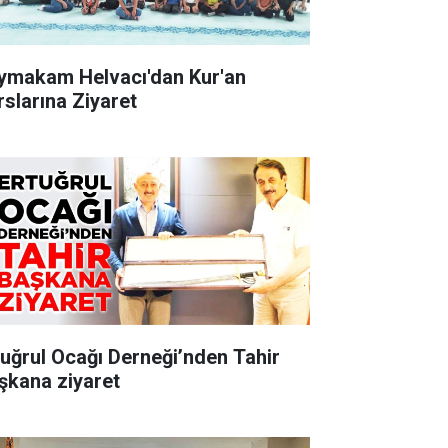
ymakam Helvacı'dan Kur'an
rslarına Ziyaret
tuğrul Ocağı Derneği’nden Tahir
şkana ziyaret