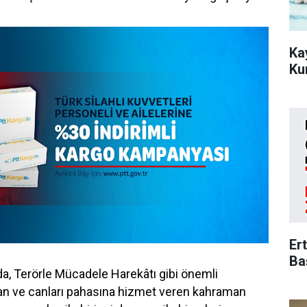
Ka
Ku
Er
Ba
 Terörle Mücadele Harekâtı gibi önemli
an ve canları pahasına hizmet veren kahraman