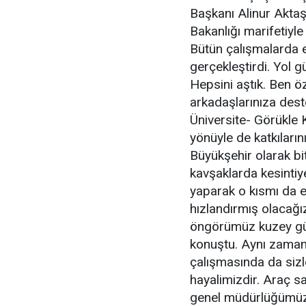
Başkanı Alinur Aktaş
Bakanlığı marifetiyle 
Bütün çalışmalarda em
gerçekleştirdi. Yol g
Hepsini aştık. Ben ö
arkadaşlarınıza deste
Üniversite- Görükle K
yönüyle de katkıları
Büyükşehir olarak bit
kavşaklarda kesintiye
yaparak o kısmı da e
hızlandırmış olacağı
öngörümüz kuzey güne
konuştu. Aynı zaman
çalışmasında da siz
hayalimizdir. Araç say
genel müdürlüğümüzün