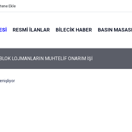
itene Ekle
ESI
RESMI İLANLAR
BILECIK HABER
BASIN MASAS
 BLOK LOJMANLARIN MUHTELİF ONARIM İŞİ
enişliyor