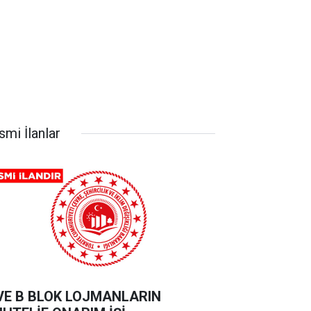
smi İlanlar
VE B BLOK LOJMANLARIN