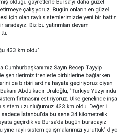
miş olduğu gayretlerle Bursa'yı daha güzel
etirmeye çalışıyoruz. Bugün onların en güzel
esi için olan raylı sistemlerimizde yeni bir hattın
r aradayız. Biz bu yatırımları devam
tti.
uğu 433 km oldu"
ana Cumhurbaşkanımız Sayın Recep Tayyip
de şehirlerimiz trenlerle birbirlerine bağlarken
lerini de birbiri ardına hayata geçiriyoruz diyen
 Bakanı Abdülkadir Uraloğlu, "Türkiye Yüzyılında
sistem fırtınasını estiriyoruz. Ülke genelinde inşa
aylı sistem uzunluğumuz 433 km oldu. Değerli
 sadece İstanbul'da bu sene 34 kilometrelik
 hayata geçirdik ve Bursa'da bugün buradayız
 yine raylı sistem çalışmalarımızı yürüttük" diye