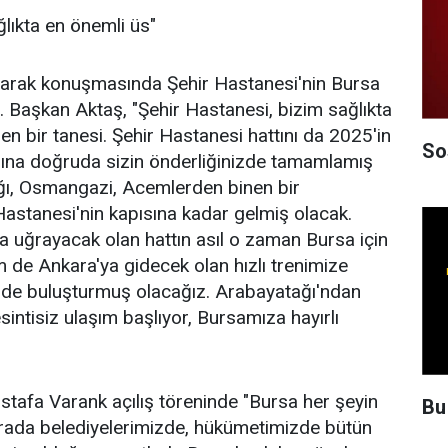
ğlıkta en önemli üs"
arak konuşmasında Şehir Hastanesi'nin Bursa
. Başkan Aktaş, "Şehir Hastanesi, bizim sağlıkta
en bir tanesi. Şehir Hastanesi hattını da 2025'in
So
larına doğruda sizin önderliğinizde tamamlamış
ğı, Osmangazi, Acemlerden binen bir
astanesi'nin kapısına kadar gelmiş olacak.
na uğrayacak olan hattın asıl o zaman Bursa için
 de Ankara'ya gidecek olan hızlı trenimize
kilde buluşturmuş olacağız. Arabayatağı'ndan
intisiz ulaşım başlıyor, Bursamıza hayırlı
ustafa Varank açılış töreninde "Bursa her şeyin
Bu
urada belediyelerimizde, hükümetimizde bütün