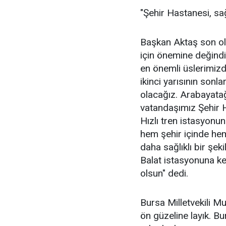
"Şehir Hastanesi, sa
Başkan Aktaş son ol
için önemine değindi
en önemli üslerimizd
ikinci yarısının son
olacağız. Arabayata
vatandaşımız Şehir H
Hızlı tren istasyonu
hem şehir içinde hem
daha sağlıklı bir şe
Balat istasyonuna kes
olsun" dedi.
Bursa Milletvekili M
ön güzeline layık. B