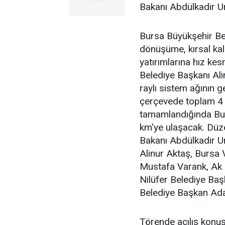
Bakanı Abdülkadir Ura
Bursa Büyükşehir Bel
dönüşüme, kırsal kal
yatırımlarına hız k
Belediye Başkanı Al
raylı sistem ağının 
çerçevede toplam 4 
tamamlandığında Bur
km'ye ulaşacak. Düze
Bakanı Abdülkadir U
Alinur Aktaş, Bursa 
Mustafa Varank, Ak P
Nilüfer Belediye Baş
Belediye Başkan Aday
Törende açılış konu