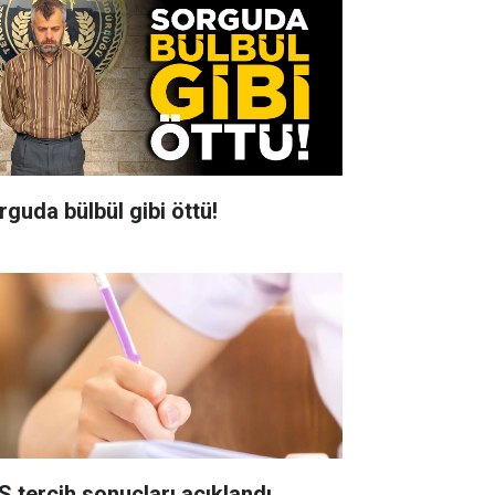
rguda bülbül gibi öttü!
S tercih sonuçları açıklandı