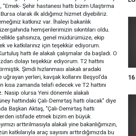
, "Emek- Şehir hastanesi hattı bizim Ulaştırma
Bursa olarak ilk aldığımız hizmet diyebiliriz.
eğiniz katkınız var. İhaleyi bakanlık
üzergahında hemşerilerimizin sıkıntıları oldu.
zellikle şahsınıza, genel müdürümüze, ekip
k ve katkılarınız için teşekkür ediyorum.
urtuluş hattı ile alakalı çalışmalar da başladı. O
nızdan dolayı teşekkür ediyorum. T2 hattını
irmiştik. Şimdi hızlanması alakalı aradaki
 uğrayan yerleri, kavşak kollarını Beşyol'da
16
n kısa zamanda telafi edecek ve T2 hattını
z. Nasip olursa Yeni dönemle alakalı
y hattındaki Çalı-Demirtaş hattı olacak" diye
da Başkan Aktaş, "Çalı-Demirtaş hattı
lerden istifade etmek bizim en büyük
ımızı arttırılmasıyla alakalı yine bakanlığımızın,
 katkılarıyla araç sayısını arttırdığımızda bu