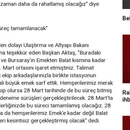
o zaman daha da rahatlamış olacağız" diye
Be
süreç tamamlanacak"
den dolayı Ulaştırma ve Altyapı Bakanı
'na teşekkür eden Başkan Aktaş, "Buradaki
 ve Bursaray'ın Emekten Balat kısmına kadar
. Mart ortasını işaret etmiştiniz. Talimat
 ekip arkadaşlarınızla birlikte istasyonun
alı büyük emek sarf ettik. Hemşerilerimiz merak
asip olursa 28 Mart tarihinde de bu süreç bitmiş
Ra
deneme sürüşleri gerçekleştirilecek. 28 Mart'ta
ihb
derliğinizde bu süreci tamamlamış olacağız. 28
a da hemşerilerimiz Emek'e kadar değil Balat
ri kesintisiz gerçekleştirmiş olacak" dedi.