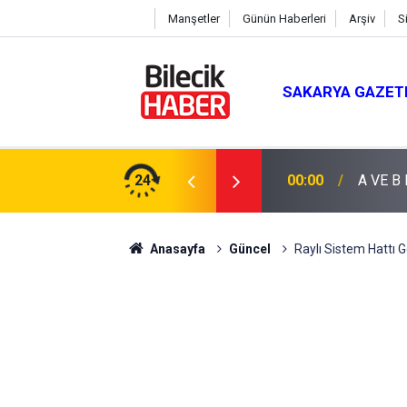
Manşetler
Günün Haberleri
Arşiv
S
SAKARYA GAZET
24
00:00
A VE B
Anasayfa
Güncel
Raylı Sistem Hattı G