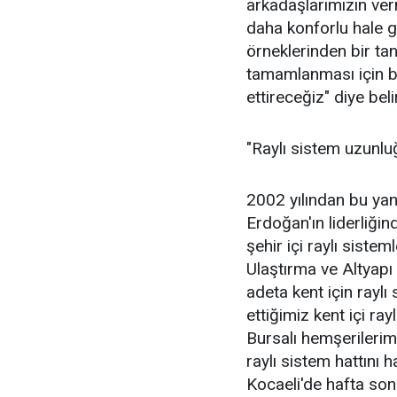
arkadaşlarımızın ver
daha konforlu hale g
örneklerinden bir tan
tamamlanması için bi
ettireceğiz" diye belir
"Raylı sistem uzunl
2002 yılından bu y
Erdoğan'ın liderliğin
şehir içi raylı sistem
Ulaştırma ve Altyapı
adeta kent için raylı 
ettiğimiz kent içi r
Bursalı hemşerilerim
raylı sistem hattını
Kocaeli'de hafta sonu