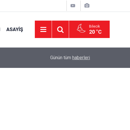
Bilecik
I
ASAYIŞ
20 °C
16:42
CHP Genel Başkan Yardımcısı Erbay: "Türkiye’ni
Günün tüm
haberleri