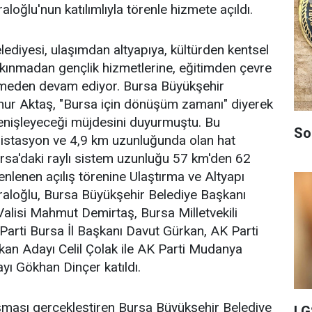
loğlu'nun katılımlıyla törenle hizmete açıldı.
ediyesi, ulaşımdan altyapıya, kültürden kentsel
kınmadan gençlik hizmetlerine, eğitimden çevre
esmeden devam ediyor. Bursa Büyükşehir
inur Aktaş, "Bursa için dönüşüm zamanı" diyerek
genişleyeceği müjdesini duyurmuştu. Bu
So
istasyon ve 4,9 km uzunluğunda olan hat
sa'daki raylı sistem uzunluğu 57 km'den 62
nlenen açılış törenine Ulaştırma ve Altyapı
raloğlu, Bursa Büyükşehir Belediye Başkanı
Valisi Mahmut Demirtaş, Bursa Milletvekili
arti Bursa İl Başkanı Davut Gürkan, AK Parti
kan Adayı Celil Çolak ile AK Parti Mudanya
ı Gökhan Dinçer katıldı.
şması gerçekleştiren Bursa Büyükşehir Belediye
LG