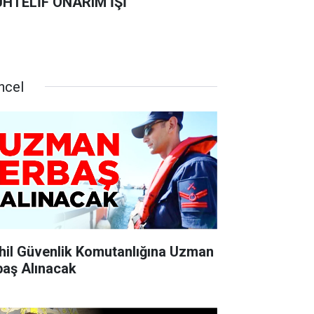
HTELİF ONARIM İŞİ
ncel
hil Güvenlik Komutanlığına Uzman
baş Alınacak